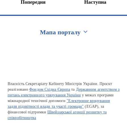
Попередня
Наступна
Мапа порталу
Перейти на сайт Ukraine.ua
Власність Секретаріату Кабінету Міністрів України. Проєкт
реалізовано
Фондом Східна Європа
та
Державним агентством з
питань електронного урядування України
у межах програми
міжнародної технічної допомоги
"Електронне врядування
задля підзвітності влади та участі громади"
(EGAP), за
фінансової підтримки
Швейцарської агенції розвитку та
співробітництва