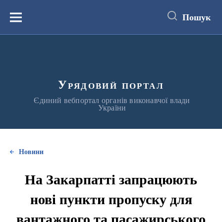
до
основного
Пошук
вмісту
Меню
Урядовий портал
Єдиний вебпортал органів виконавчої влади
України
Новини
На Закарпатті запрацюють
нові пункти пропуску для
вантажного та пасажирського