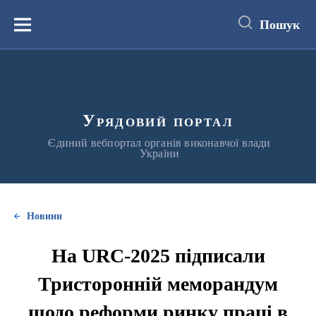
до
основного
Пошук
вмісту
Меню
Урядовий портал
Єдиний вебпортал органів виконавчої влади
України
Новини
На URC-2025 підписали
Тристоронній меморандум
щодо реформи ринку праці в