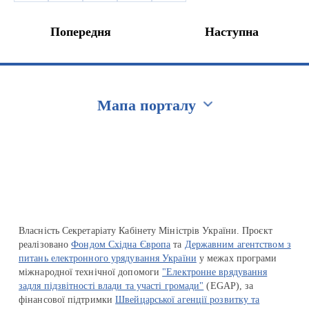
Попередня
Наступна
Мапа порталу
Перейти на сайт Ukraine.ua
Власність Секретаріату Кабінету Міністрів України. Проєкт
реалізовано
Фондом Східна Європа
та
Державним агентством з
питань електронного урядування України
у межах програми
міжнародної технічної допомоги
"Електронне врядування
задля підзвітності влади та участі громади"
(EGAP), за
фінансової підтримки
Швейцарської агенції розвитку та