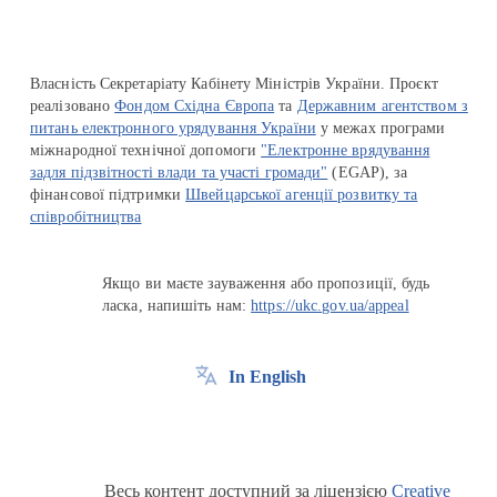
Власність Секретаріату Кабінету Міністрів України. Проєкт
реалізовано
Фондом Східна Європа
та
Державним агентством з
питань електронного урядування України
у межах програми
міжнародної технічної допомоги
"Електронне врядування
задля підзвітності влади та участі громади"
(EGAP), за
фінансової підтримки
Швейцарської агенції розвитку та
співробітництва
Якщо ви маєте зауваження або пропозиції, будь
ласка, напишіть нам:
https://ukc.gov.ua/appeal
In English
Весь контент доступний за ліцензією
Creative