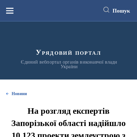
до
основного
Пошук
вмісту
Меню
Урядовий портал
Єдиний вебпортал органів виконавчої влади
України
Новини
На розгляд експертів
Запорізької області надійшло
10 123 проекти землеустрою з