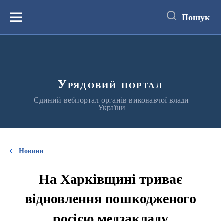
до
основного
Пошук
вмісту
Меню
Урядовий портал
Єдиний вебпортал органів виконавчої влади
України
Новини
На Харківщині триває
відновлення пошкодженого
росією медзакладу