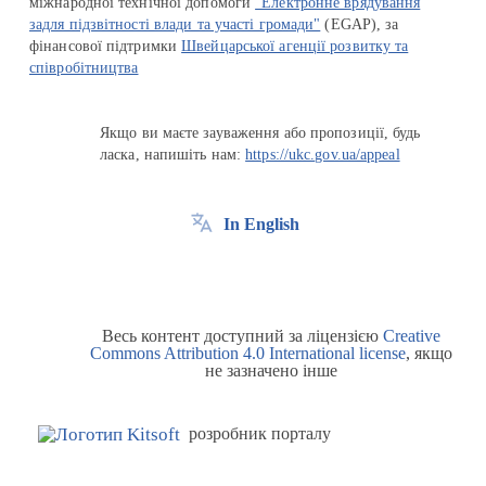
міжнародної технічної допомоги
"Електронне врядування
задля підзвітності влади та участі громади"
(EGAP), за
фінансової підтримки
Швейцарської агенції розвитку та
співробітництва
Якщо ви маєте зауваження або пропозиції, будь
ласка, напишіть нам:
https://ukc.gov.ua/appeal
In English
Весь контент доступний за ліцензією
Creative
Commons Attribution 4.0 International license
, якщо
не зазначено інше
розробник порталу