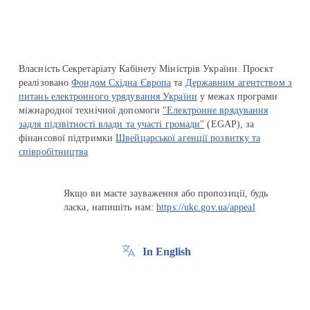
Власність Секретаріату Кабінету Міністрів України. Проєкт
реалізовано
Фондом Східна Європа
та
Державним агентством з
питань електронного урядування України
у межах програми
міжнародної технічної допомоги
"Електронне врядування
задля підзвітності влади та участі громади"
(EGAP), за
фінансової підтримки
Швейцарської агенції розвитку та
співробітництва
Якщо ви маєте зауваження або пропозиції, будь
ласка, напишіть нам:
https://ukc.gov.ua/appeal
In English