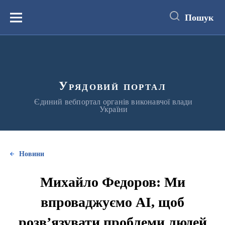
до
основного
Пошук
вмісту
Меню
Урядовий портал
Єдиний вебпортал органів виконавчої влади
України
Новини
Михайло Федоров: Ми
впроваджуємо AI, щоб
розв’язувати проблеми людей