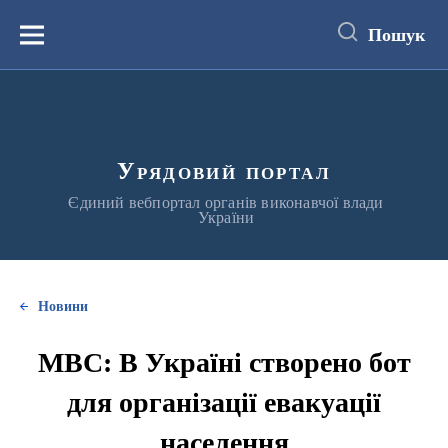
до
основного
Пошук
вмісту
Меню
Урядовий портал
Єдиний вебпортал органів виконавчої влади
України
Новини
МВС: В Україні створено бот
для організації евакуації
населення