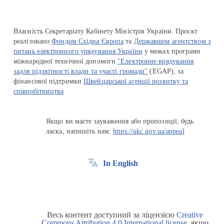
Власність Секретаріату Кабінету Міністрів України. Проєкт
реалізовано
Фондом Східна Європа
та
Державним агентством з
питань електронного урядування України
у межах програми
міжнародної технічної допомоги
"Електронне врядування
задля підзвітності влади та участі громади"
(EGAP), за
фінансової підтримки
Швейцарської агенції розвитку та
співробітництва
Якщо ви маєте зауваження або пропозиції, будь
ласка, напишіть нам:
https://ukc.gov.ua/appeal
In English
Весь контент доступний за ліцензією
Creative
Commons Attribution 4.0 International license
, якщо