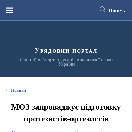
до
основного
Пошук
вмісту
Меню
Урядовий портал
Єдиний вебпортал органів виконавчої влади
України
Новини
МОЗ запроваджує підготовку
протезистів-ортезистів