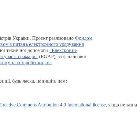
істрів України. Проєкт реалізовано
Фондом
вом з питань електронного урядування
ої технічної допомоги
"Електронне
та участі громади"
(EGAP), за фінансової
итку та співробітництва
иції, будь ласка, напишіть нам:
Creative Commons Attribution 4.0 International license
, якщо не зазн