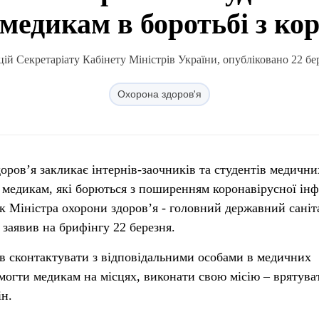
медикам в боротьбі з ко
ій Секретаріату Кабінету Міністрів України, опубліковано 22 бер
Охорона здоров'я
доров’я закликає інтернів-заочників та студентів медични
и медикам, які борються з поширенням коронавірусної інф
 Міністра охорони здоров’я - головний державний сані
 заявив на брифінгу 22 березня.
в сконтактувати з відповідальними особами в медичних
омогти медикам на місцях, виконати свою місію – врятува
ін.