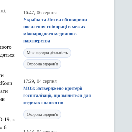
ці,
,
16:47
06 серпня
Україна та Литва обговорили
посилення співпраці в межах
міжнародного медичного
партнерства
ивого
Міжнародна діяльність
одяться
Охорона здоров'я
ти
,
17:29
04 серпня
«Коли
МОЗ: Затверджено критерії
гати
госпіталізації, що зміниться для
ми
медиків і пацієнтів
Охорона здоров'я
-19, з
о 6
,
12:43
04 серпня