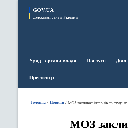
до
основного
GOV.UA
вмісту
Державні сайти України
Уряд і органи влади
Послуги
Діял
Пресцентр
Головна
Новини
МОЗ закликає інтернів та студенті
МОЗ заклика