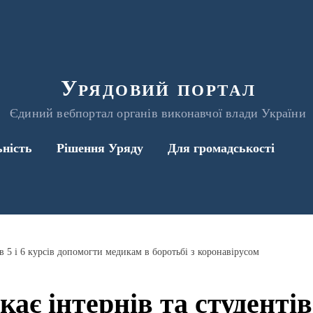
Урядовий портал
Єдиний вебпортал органів виконавчої влади України
ьність
Рішення Уряду
Для громадськості
в 5 і 6 курсів допомогти медикам в боротьбі з коронавірусом
є інтернів та студентів 