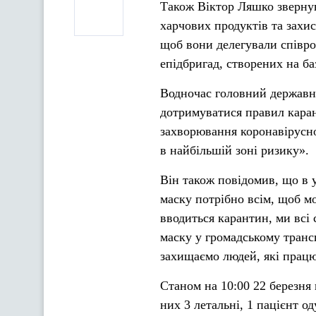
Також Віктор Ляшко звернув
харчових продуктів та захи
щоб вони делегували співроб
епідбригад, створених на б
Водночас головний державни
дотримуватися правил каран
захворювання коронавірусною
в найбільшій зоні ризику».
Він також повідомив, що в 
маску потрібно всім, щоб м
вводиться карантин, ми всі
маску у громадському трансп
захищаємо людей, які прац
Станом на 10:00 22 березня
них 3 летальні, 1 пацієнт о