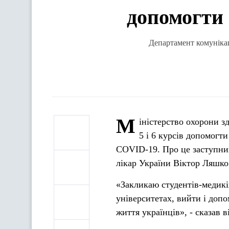
допомогти 
Департамент комунікац
М
іністерство охорони з
5 і 6 курсів допомогт
COVID-19. Про це заступник
лікар України Віктор Ляшко
«Закликаю студентів-медикі
університетах, вийти і доп
життя українців», - сказав в