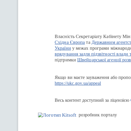
Власність Секретаріату Кабінету Мін
Східна Європа
та
Державним агентст
України
у межах програми міжнародн
врядування задля підзвітності влади 
підтримки
Швейцарської агенції розв
Якщо ви маєте зауваження або пропоз
https://ukc.gov.ua/appeal
Весь контент доступний за ліцензією
розробник порталу