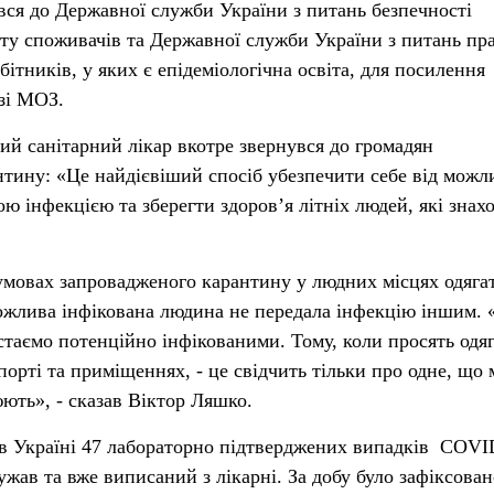
ся до Державної служби України з питань безпечності
сту споживачів та Державної служби України з питань пра
ітників, у яких є епідеміологічна освіта, для посилення
азі МОЗ.
й санітарний лікар вкотре звернувся до громадян
тину: «Це найдієвіший спосіб убезпечити себе від можл
 інфекцією та зберегти здоров’я літніх людей, які знах
умовах запровадженого карантину у людних місцях одяга
ожлива інфікована людина не передала інфекцію іншим. 
 стаємо потенційно інфікованими. Тому, коли просять одя
орті та приміщеннях, - це свідчить тільки про одне, що 
юють», - сказав Віктор Ляшко.
 в Україні 47 лабораторно підтверджених випадків COVID
дужав та вже виписаний з лікарні. За добу було зафіксован