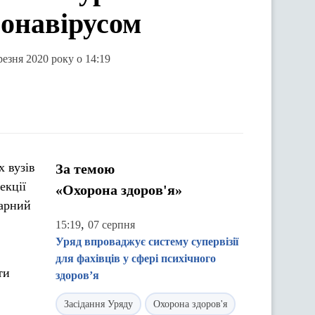
ронавірусом
езня 2020 року о 14:19
х вузів
За темою
екції
«Охорона здоров'я»
тарний
,
15:19
07 серпня
Уряд впроваджує систему супервізії
для фахівців у сфері психічного
ти
здоров’я
Засідання Уряду
Охорона здоров'я