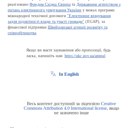
реалізовано
Фондом Східна Європа
та
Державним агентством з
питань електронного урядування України
у межах програми
міжнародної технічної допомоги
"Електронне врядування
задля підзвітності влади та участі громади"
(EGAP), за
фінансової підтримки
Швейцарської агенції розвитку та
співробітництва
Якщо ви маєте зауваження або пропозиції, будь
ласка, напишіть нам:
https://ukc.gov.ua/appeal
In English
Весь контент доступний за ліцензією
Creative
Commons Attribution 4.0 International license
, якщо
не зазначено інше