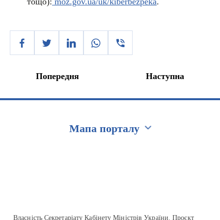
тощо):
moz.gov.ua/uk/kiberbezpeka
.
Попередня
Наступна
Мапа порталу
Перейти на сайт Ukraine.ua
Власність Секретаріату Кабінету Міністрів України. Проєкт