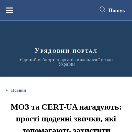
до
основного
Пошук
вмісту
Меню
Урядовий портал
Єдиний вебпортал органів виконавчої влади
України
Новини
МОЗ та CERT-UA нагадують:
прості щоденні звички, які
допомагають захистити