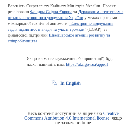
Власність Секретаріату Кабінету Міністрів України. Проєкт
реалізовано
Фондом Східна Європа
та
Державним агентством з
питань електронного урядування України
у межах програми
міжнародної технічної допомоги
"Електронне врядування
задля підзвітності влади та участі громади"
(EGAP), за
фінансової підтримки
Швейцарської агенції розвитку та
співробітництва
Якщо ви маєте зауваження або пропозиції, будь
ласка, напишіть нам:
https://ukc.gov.ua/appeal
In English
Весь контент доступний за ліцензією
Creative
Commons Attribution 4.0 International license
, якщо
не зазначено інше