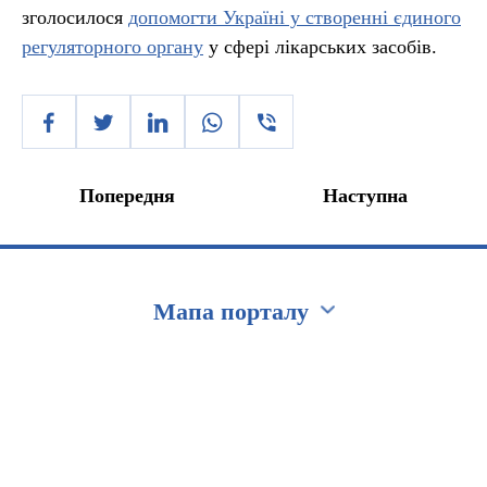
зголосилося
допомогти Україні у створенні єдиного
регуляторного органу
у сфері лікарських засобів.
Попередня
Наступна
Мапа порталу
Перейти на сайт Ukraine.ua