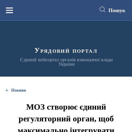
до
основного
Пошук
вмісту
Меню
Урядовий портал
Єдиний вебпортал органів виконавчої влади
України
Новини
МОЗ створює єдиний
регуляторний орган, щоб
максимально інтегрувати