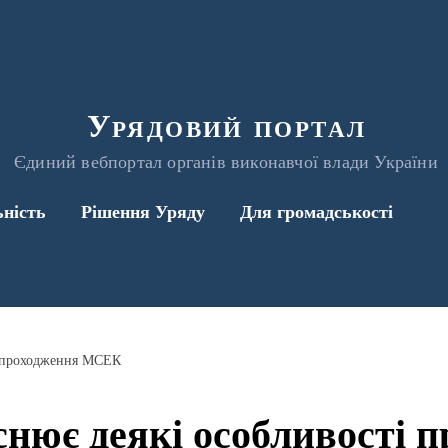
Урядовий портал
Єдиний вебпортал органів виконавчої влади України
ьність
Рішення Уряду
Для громадськості
і проходження МСЕК
нює деякі особливості 