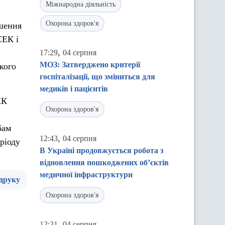
Міжнародна діяльність
Охорона здоров'я
ішення
СЕК і
,
17:29
04 серпня
МОЗ: Затверджено критерії
кого
госпіталізації, що зміниться для
медиків і пацієнтів
КК
Охорона здоров'я
бам
,
12:43
04 серпня
ріоду
В Україні продовжується робота з
відновлення пошкоджених об’єктів
медичної інфраструктури
 друку
Охорона здоров'я
,
12:31
04 серпня