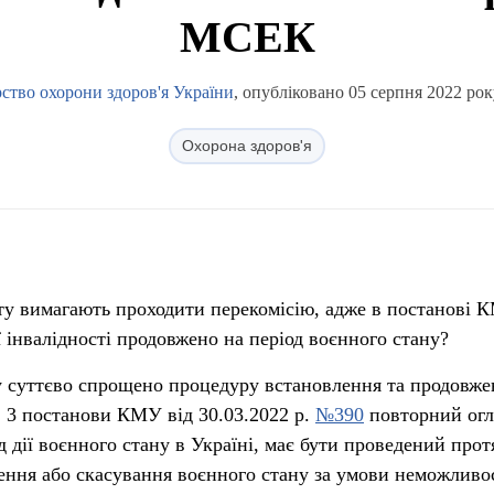
МСЕК
ство охорони здоров'я України
, опубліковано 05 серпня 2022 рок
Охорона здоров'я
ту вимагають проходити перекомісію, адже в постанові 
 інвалідності продовжено на період воєнного стану?
ну суттєво спрощено процедуру встановлення та продовже
 п. 3 постанови КМУ від 30.03.2022 р.
№390
повторний огл
д дії воєнного стану в Україні, має бути проведений прот
ення або скасування воєнного стану за умови неможливо