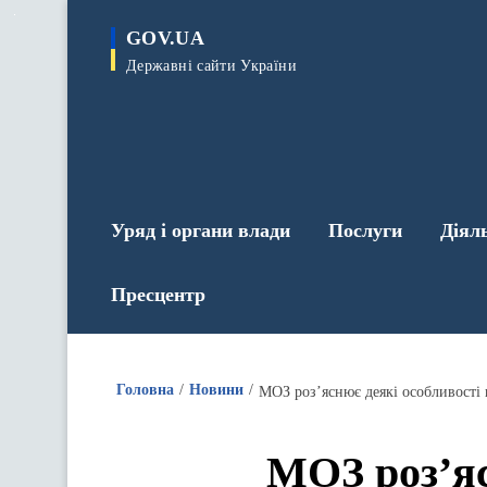
до
основного
GOV.UA
вмісту
Державні сайти України
Уряд і органи влади
Послуги
Діял
Пресцентр
Головна
Новини
МОЗ роз’яснює деякі особливост
МОЗ роз’яс