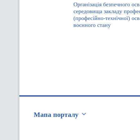
Організація безпечного осв
середовища закладу профе
(професійно-технічної) осв
воєнного стану
Мапа порталу
Перейти на сайт Ukraine.ua