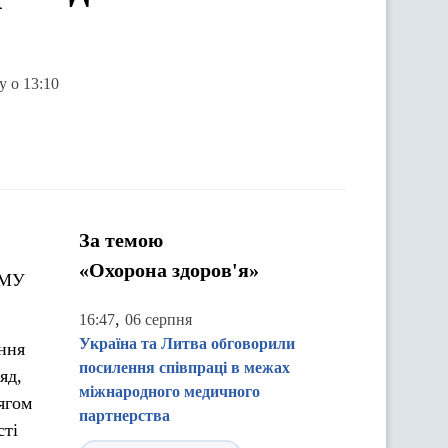
у о 13:10
За темою
«Охорона здоров'я»
КМУ
,
16:47
06 серпня
Україна та Литва обговорили
ння
посилення співпраці в межах
яд,
міжнародного медичного
ягом
партнерства
сті