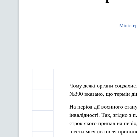
Міністер
Чому деякі органи соцзахис
№390 вказано, що термін дії
На період дії воєнного ста
інвалідності. Так, згідно з
строк якого припав на періо
шести місяців після припин