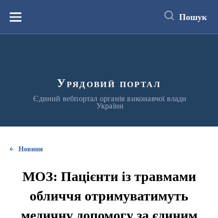
до
основного
Пошук
вмісту
Меню
Урядовий портал
Єдиний вебпортал органів виконавчої влади
України
Новини
МОЗ: Пацієнти із травмами
обличчя отримуватимуть
медичну допомогу за єдиним