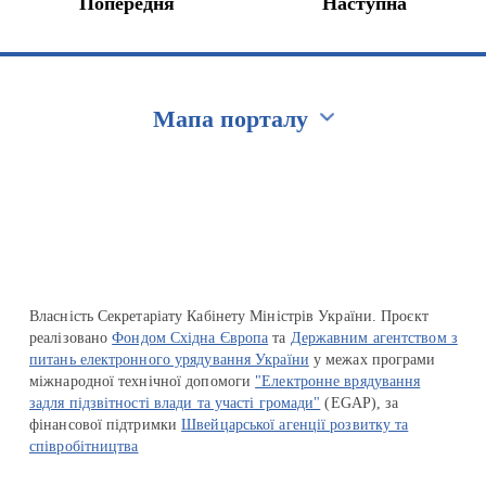
Попередня
Наступна
Мапа порталу
Перейти на сайт Ukraine.ua
Власність Секретаріату Кабінету Міністрів України. Проєкт
реалізовано
Фондом Східна Європа
та
Державним агентством з
питань електронного урядування України
у межах програми
міжнародної технічної допомоги
"Електронне врядування
задля підзвітності влади та участі громади"
(EGAP), за
фінансової підтримки
Швейцарської агенції розвитку та
співробітництва