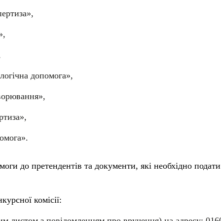
пертиза»,
»,
,
ологічна допомога»,
хворювання»,
ртиза»,
омога».
моги до претендентів та документи, які необхідно подати
курсної комісії:
 листом з повідомленням про вручення) на адресу: 0160