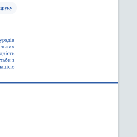
 друку
урядів
альних
дність
тьби з
мацією