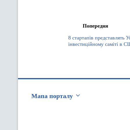
Попередня
8 стартапів представлять У
інвестиційному саміті в 
Мапа порталу
Перейти на сайт Ukraine.ua