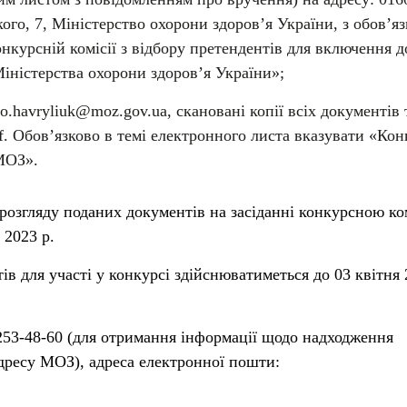
кого, 7, Міністерство охорони здоров’я України, з обов’я
онкурсній комісії з відбору претендентів для включення д
Міністерства охорони здоров’я України»;
o.havryliuk@moz.gov.ua, скановані копії всіх документів 
df. Обов’язково в темі електронного листа вказувати «Кон
 МОЗ».
розгляду поданих документів на засіданні конкурсною ко
 2023 р.
в для участі у конкурсі здійснюватиметься до 03 квітня
 253-48-60 (для отримання інформації щодо надходження
дресу МОЗ), адреса електронної пошти: