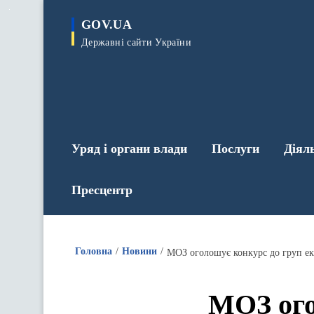
до
основного
GOV.UA
вмісту
Державні сайти України
Уряд і органи влади
Послуги
Діял
Пресцентр
Головна
Новини
МОЗ оголошує конкурс до груп ек
МОЗ ого