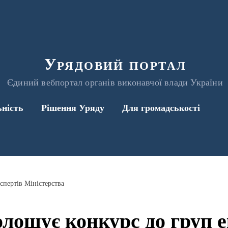
Урядовий портал
Єдиний вебпортал органів виконавчої влади України
ьність
Рішення Уряду
Для громадськості
спертів Міністерства
лошує конкурс до груп е