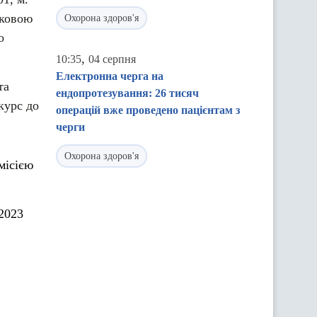
зковою
Охорона здоров'я
о
,
10:35
04 серпня
Електронна черга на
та
ендопротезування: 26 тисяч
курс до
операцій вже проведено пацієнтам з
черги
Охорона здоров'я
місією
 2023