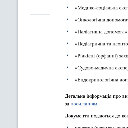
«Медико-соціальна екс
«Онкологічна допомога
«Паліативна допомога»
«Педіатрична та неонт
«Рідкісні (орфанні) за
«Судово-медична експе
«Ендокринологічна доп
Детальна інформація про ви
за
посиланням
.
Документи подаються до кон
поштою (рекомендованим