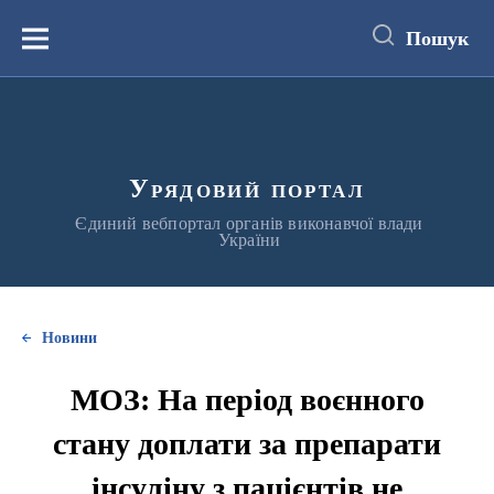
до
основного
Пошук
вмісту
Меню
Урядовий портал
Єдиний вебпортал органів виконавчої влади
України
Новини
МОЗ: На період воєнного
стану доплати за препарати
інсуліну з пацієнтів не