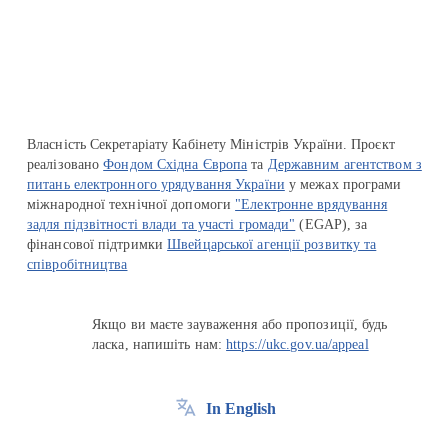
Перейти на сайт Ukraine.ua
Власність Секретаріату Кабінету Міністрів України. Проєкт
реалізовано
Фондом Східна Європа
та
Державним агентством з
питань електронного урядування України
у межах програми
міжнародної технічної допомоги
"Електронне врядування
задля підзвітності влади та участі громади"
(EGAP), за
фінансової підтримки
Швейцарської агенції розвитку та
співробітництва
Якщо ви маєте зауваження або пропозиції, будь
ласка, напишіть нам:
https://ukc.gov.ua/appeal
In English