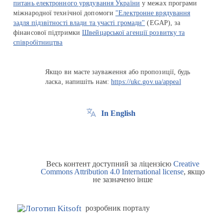
питань електронного урядування України
у межах програми
міжнародної технічної допомоги
"Електронне врядування
задля підзвітності влади та участі громади"
(EGAP), за
фінансової підтримки
Швейцарської агенції розвитку та
співробітництва
Якщо ви маєте зауваження або пропозиції, будь
ласка, напишіть нам:
https://ukc.gov.ua/appeal
In English
Весь контент доступний за ліцензією
Creative
Commons Attribution 4.0 International license
, якщо
не зазначено інше
розробник порталу