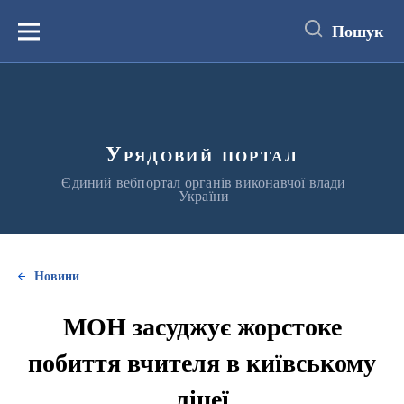
до
основного
Пошук
вмісту
Меню
Урядовий портал
Єдиний вебпортал органів виконавчої влади
України
Новини
МОН засуджує жорстоке
побиття вчителя в київському
ліцеї