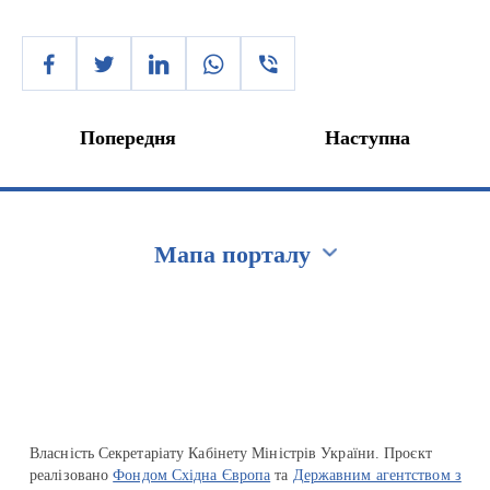
Попередня
Наступна
Мапа порталу
Перейти на сайт Ukraine.ua
Власність Секретаріату Кабінету Міністрів України. Проєкт
реалізовано
Фондом Східна Європа
та
Державним агентством з