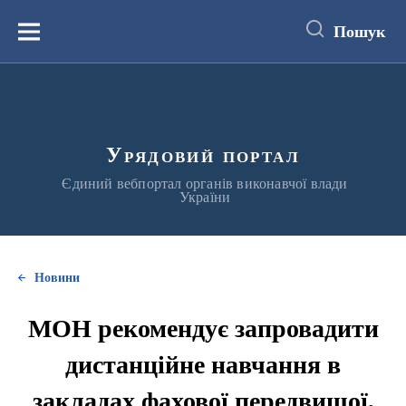
до
основного
Пошук
вмісту
Меню
Урядовий портал
Єдиний вебпортал органів виконавчої влади
України
Новини
МОН рекомендує запровадити
дистанційне навчання в
закладах фахової передвищої,