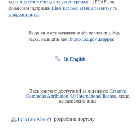
задля підзвітності влади та участі громади"
(EGAP), за
фінансової підтримки
Швейцарської агенції розвитку та
співробітництва
Якщо ви маєте зауваження або пропозиції, будь
ласка, напишіть нам:
https://ukc.gov.ua/appeal
In English
Весь контент доступний за ліцензією
Creative
Commons Attribution 4.0 International license
, якщо
не зазначено інше
розробник порталу