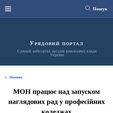
до
основного
Пошук
вмісту
Меню
Урядовий портал
Єдиний вебпортал органів виконавчої влади
України
Новини
МОН працює над запуском
наглядових рад у професійних
коледжах