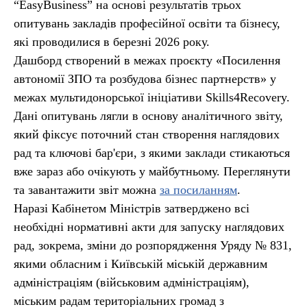
“EasyBusiness” на основі результатів трьох
опитувань закладів професійної освіти та бізнесу,
які проводилися в березні 2026 року.
Дашборд створений в межах проєкту «Посилення
автономії ЗПО та розбудова бізнес партнерств» у
межах мультидонорської ініціативи Skills4Recovery.
Дані опитувань лягли в основу аналітичного звіту,
який фіксує поточний стан створення наглядових
рад та ключові бар'єри, з якими заклади стикаються
вже зараз або очікують у майбутньому. Переглянути
та завантажити звіт можна
за посиланням
.
Наразі Кабінетом Міністрів затверджено всі
необхідні нормативні акти для запуску наглядових
рад, зокрема, зміни до розпорядження Уряду № 831,
якими обласним і Київській міській державним
адміністраціям (військовим адміністраціям),
міським радам територіальних громад з