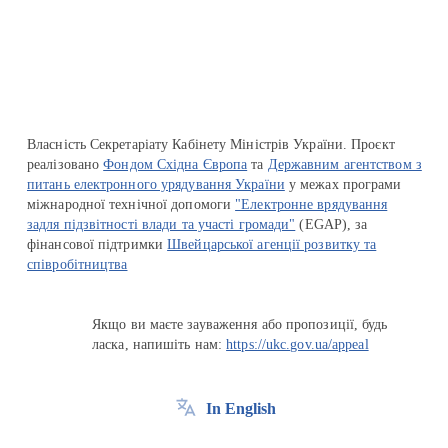
Перейти на сайт Ukraine.ua
Власність Секретаріату Кабінету Міністрів України. Проєкт
реалізовано
Фондом Східна Європа
та
Державним агентством з
питань електронного урядування України
у межах програми
міжнародної технічної допомоги
"Електронне врядування
задля підзвітності влади та участі громади"
(EGAP), за
фінансової підтримки
Швейцарської агенції розвитку та
співробітництва
Якщо ви маєте зауваження або пропозиції, будь
ласка, напишіть нам:
https://ukc.gov.ua/appeal
In English