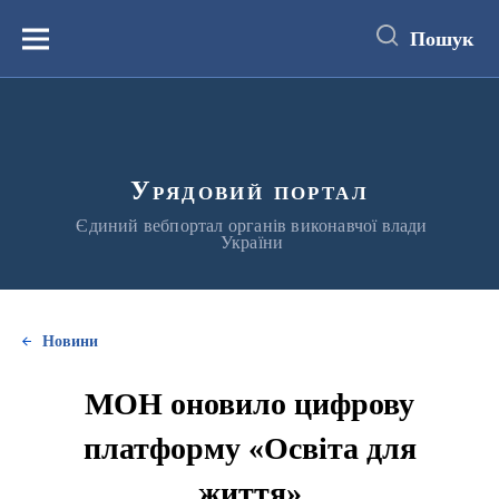
до
основного
Пошук
вмісту
Меню
Урядовий портал
Єдиний вебпортал органів виконавчої влади
України
Новини
МОН оновило цифрову
платформу «Освіта для
життя»