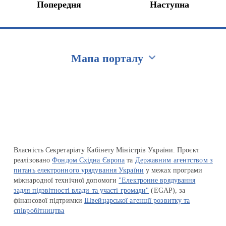
Попередня
Наступна
Мапа порталу
Перейти на сайт Ukraine.ua
Власність Секретаріату Кабінету Міністрів України. Проєкт
реалізовано
Фондом Східна Європа
та
Державним агентством з
питань електронного урядування України
у межах програми
міжнародної технічної допомоги
"Електронне врядування
задля підзвітності влади та участі громади"
(EGAP), за
фінансової підтримки
Швейцарської агенції розвитку та
співробітництва