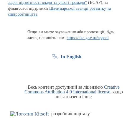
задля підзвітності влади та участі громади"
(EGAP), за
фінансової підтримки
Швейцарської агенції розвитку та
співробітництва
Якщо ви маєте зауваження або пропозиції, будь
ласка, напишіть нам:
https://ukc.gov.ua/appeal
In English
Весь контент доступний за ліцензією
Creative
Commons Attribution 4.0 International license
, якщо
не зазначено інше
розробник порталу