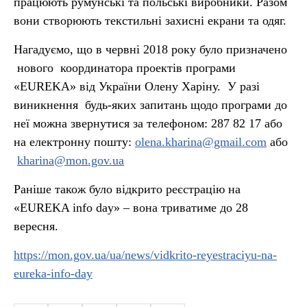
працюють румунські та польські виробники. Разом
вони створюють текстильні захисні екрани та одяг.
Нагадуємо, що в червні 2018 року було призначено
нового координатора проектів програми
«EUREKA» від України Олену Харіну. У разі
виникнення будь-яких запитань щодо програми до
неї можна звернутися за телефоном: 287 82 17 або
на електронну пошту:
olena.kharina@gmail.com
або
kharina@mon.gov.ua
Раніше також було відкрито реєстрацію на
«EUREKA info day» – вона триватиме до 28
вересня.
https://mon.gov.ua/ua/news/vidkrito-reyestraciyu-na-
eureka-info-day