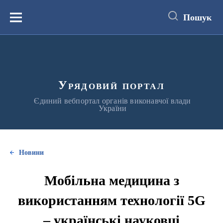
до
основного
Пошук
вмісту
Меню
Урядовий портал
Єдиний вебпортал органів виконавчої влади
України
Новини
Мобільна медицина з
використанням технології 5G
– українські науковці