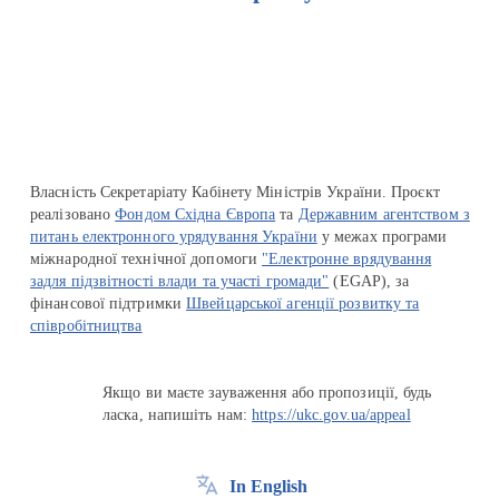
Перейти на сайт Ukraine.ua
Власність Секретаріату Кабінету Міністрів України. Проєкт
реалізовано
Фондом Східна Європа
та
Державним агентством з
питань електронного урядування України
у межах програми
міжнародної технічної допомоги
"Електронне врядування
задля підзвітності влади та участі громади"
(EGAP), за
фінансової підтримки
Швейцарської агенції розвитку та
співробітництва
Якщо ви маєте зауваження або пропозиції, будь
ласка, напишіть нам:
https://ukc.gov.ua/appeal
In English