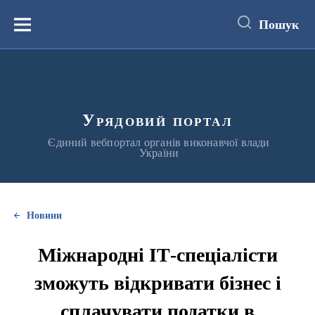
до
основного
Пошук
вмісту
Меню
Урядовий портал
Єдиний вебпортал органів виконавчої влади
України
Новини
Міжнародні ІТ-спеціалісти
зможуть відкривати бізнес і
сплачувати податки в