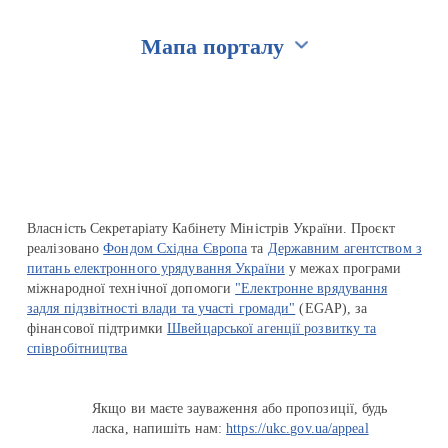
Мапа порталу
Перейти на сайт Ukraine.ua
Власність Секретаріату Кабінету Міністрів України. Проєкт
реалізовано
Фондом Східна Європа
та
Державним агентством з
питань електронного урядування України
у межах програми
міжнародної технічної допомоги
"Електронне врядування
задля підзвітності влади та участі громади"
(EGAP), за
фінансової підтримки
Швейцарської агенції розвитку та
співробітництва
Якщо ви маєте зауваження або пропозиції, будь
ласка, напишіть нам:
https://ukc.gov.ua/appeal