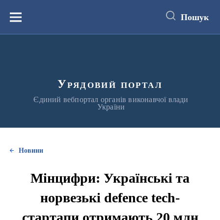
до
основного
Пошук
вмісту
Меню
Урядовий портал
Єдиний вебпортал органів виконавчої влади
України
Новини
Мінцифри: Українські та
норвезькі defence tech-
стартапи отримають 20 млн