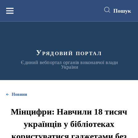
до
основного
Пошук
вмісту
Меню
Урядовий портал
Єдиний вебпортал органів виконавчої влади
України
Новини
Мінцифри: Навчили 18 тисяч
українців у бібліотеках
користуватися гаджетами без