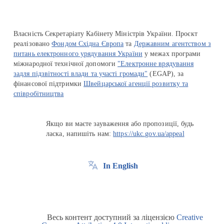
Власність Секретаріату Кабінету Міністрів України. Проєкт
реалізовано
Фондом Східна Європа
та
Державним агентством з
питань електронного урядування України
у межах програми
міжнародної технічної допомоги
"Електронне врядування
задля підзвітності влади та участі громади"
(EGAP), за
фінансової підтримки
Швейцарської агенції розвитку та
співробітництва
Якщо ви маєте зауваження або пропозиції, будь
ласка, напишіть нам:
https://ukc.gov.ua/appeal
In English
Весь контент доступний за ліцензією
Creative