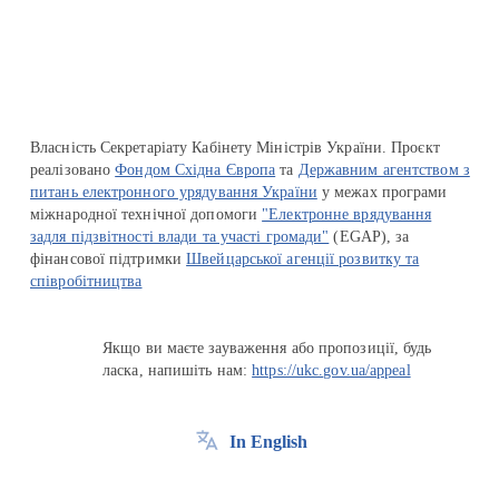
Перейти на сайт Ukraine.ua
Власність Секретаріату Кабінету Міністрів України. Проєкт
реалізовано
Фондом Східна Європа
та
Державним агентством з
питань електронного урядування України
у межах програми
міжнародної технічної допомоги
"Електронне врядування
задля підзвітності влади та участі громади"
(EGAP), за
фінансової підтримки
Швейцарської агенції розвитку та
співробітництва
Якщо ви маєте зауваження або пропозиції, будь
ласка, напишіть нам:
https://ukc.gov.ua/appeal
In English