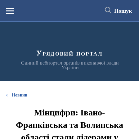
до
основного
Пошук
вмісту
Меню
Урядовий портал
Єдиний вебпортал органів виконавчої влади
України
Новини
Мінцифри: Івано-
Франківська та Волинська
області стали лідерами у