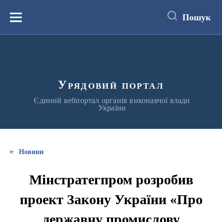
до
основного
Пошук
вмісту
Меню
Урядовий портал
Єдиний вебпортал органів виконавчої влади
України
Новини
Мінстратегпром розробив
проект Закону України «Про
державну промислову