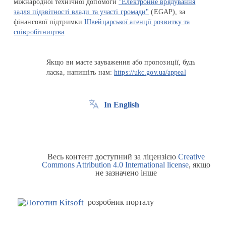
міжнародної технічної допомоги
"Електронне врядування
задля підзвітності влади та участі громади"
(EGAP), за
фінансової підтримки
Швейцарської агенції розвитку та
співробітництва
Якщо ви маєте зауваження або пропозиції, будь
ласка, напишіть нам:
https://ukc.gov.ua/appeal
In English
Весь контент доступний за ліцензією
Creative
Commons Attribution 4.0 International license
, якщо
не зазначено інше
розробник порталу