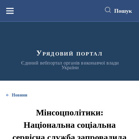
до
основного
Пошук
вмісту
Меню
Урядовий портал
Єдиний вебпортал органів виконавчої влади
України
Новини
Мінсоцполітики:
Національна соціальна
сервісна служба запровадила