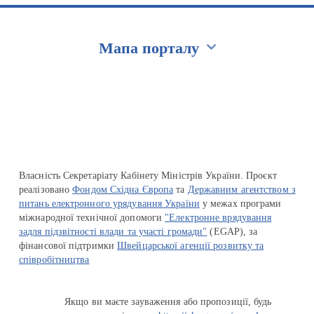
Мапа порталу
Перейти на сайт Ukraine.ua
Власність Секретаріату Кабінету Міністрів України. Проєкт
реалізовано
Фондом Східна Європа
та
Державним агентством з
питань електронного урядування України
у межах програми
міжнародної технічної допомоги
"Електронне врядування
задля підзвітності влади та участі громади"
(EGAP), за
фінансової підтримки
Швейцарської агенції розвитку та
співробітництва
Якщо ви маєте зауваження або пропозиції, будь