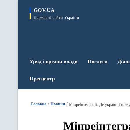
до
основного
GOV.UA
вмісту
Державні сайти України
Уряд і органи влади
Послуги
Діял
Пресцентр
Головна
Новини
Мінреінтеграції: Де українці мо
Мінреінтегр