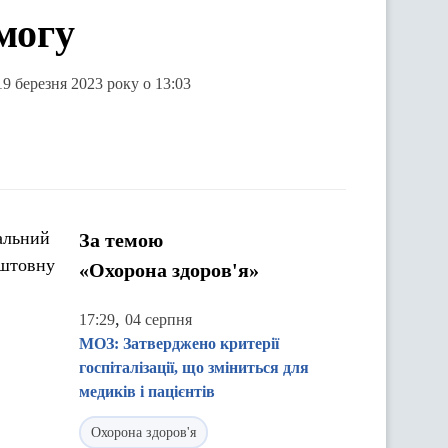
могу
19 березня 2023 року о 13:03
альний
За темою
оштовну
«Охорона здоров'я»
,
17:29
04 серпня
МОЗ: Затверджено критерії
госпіталізації, що зміниться для
медиків і пацієнтів
Охорона здоров'я