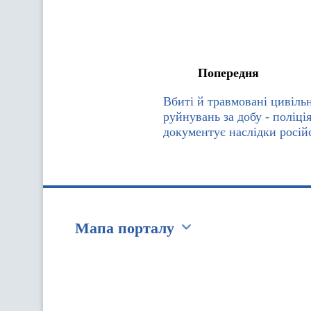
Попередня
Вбиті й травмовані цивільн
руйнувань за добу - поліц
документує наслідки росій
Мапа порталу
Перейти на сайт Ukraine.ua