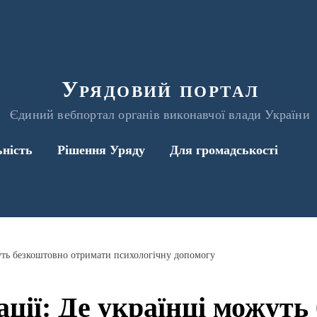
Урядовий портал
Єдиний вебпортал органів виконавчої влади України
ьність
Рішення Уряду
Для громадськості
жуть безкоштовно отримати психологічну допомогу
ації: Де українці можуть