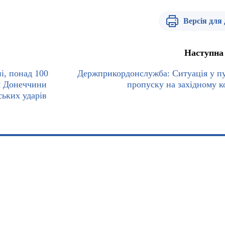
Версія для
Наступна
і, понад 100
Держприкордонслужба: Ситуація у п
ія Донеччини
пропуску на західному к
ських ударів