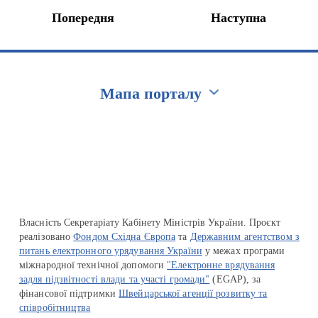
Попередня
Наступна
Мапа порталу
Перейти на сайт Ukraine.ua
Власність Секретаріату Кабінету Міністрів України. Проєкт
реалізовано
Фондом Східна Європа
та
Державним агентством з
питань електронного урядування України
у межах програми
міжнародної технічної допомоги
"Електронне врядування
задля підзвітності влади та участі громади"
(EGAP), за
фінансової підтримки
Швейцарської агенції розвитку та
співробітництва