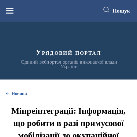
до
основного
Пошук
вмісту
Меню
Урядовий портал
Єдиний вебпортал органів виконавчої влади
України
Новини
Мінреінтеграції: Інформація,
що робити в разі примусової
мобілізації до окупаційної