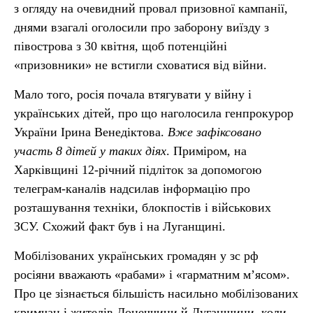
з огляду на очевидний провал призовної кампанії,
днями взагалі оголосили про заборону виїзду з
півострова з 30 квітня, щоб потенційні
«призовники» не встигли сховатися від війни.
Мало того, росія почала втягувати у війну і
українських дітей, про що наголосила генпрокурор
України Ірина Венедіктова.
Вже зафіксовано
участь 8 дітей у таких діях
. Приміром, на
Харківщині 12-річний підліток за допомогою
телеграм-каналів надсилав інформацію про
розташування техніки, блокпостів і військових
ЗСУ. Схожий факт був і на Луганщині.
Мобілізованих українських громадян у зс рф
росіяни вважають «рабами» і «гарматним м’ясом».
Про це зізнається більшість насильно мобілізованих
кримчан і жителів Донеччини й Луганщини, коли