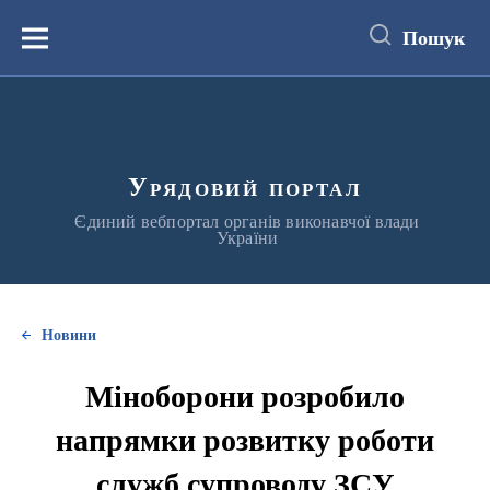
до
основного
Пошук
вмісту
Меню
Урядовий портал
Єдиний вебпортал органів виконавчої влади
України
Новини
Міноборони розробило
напрямки розвитку роботи
служб супроводу ЗСУ