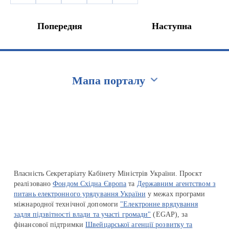
Попередня
Наступна
Мапа порталу
Перейти на сайт Ukraine.ua
Власність Секретаріату Кабінету Міністрів України. Проєкт
реалізовано
Фондом Східна Європа
та
Державним агентством з
питань електронного урядування України
у межах програми
міжнародної технічної допомоги
"Електронне врядування
задля підзвітності влади та участі громади"
(EGAP), за
фінансової підтримки
Швейцарської агенції розвитку та