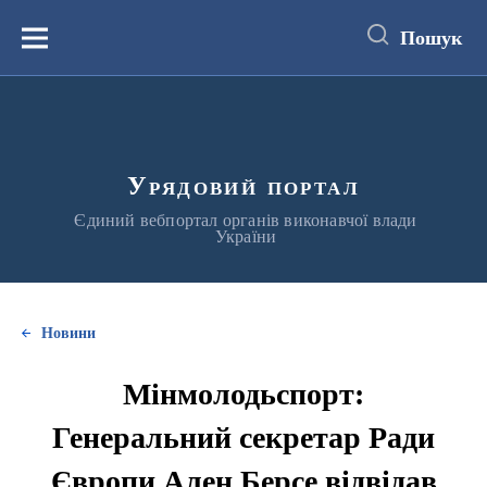
до
основного
Пошук
вмісту
Меню
Урядовий портал
Єдиний вебпортал органів виконавчої влади
України
Новини
Мінмолодьспорт:
Генеральний секретар Ради
Європи Ален Берсе відвідав