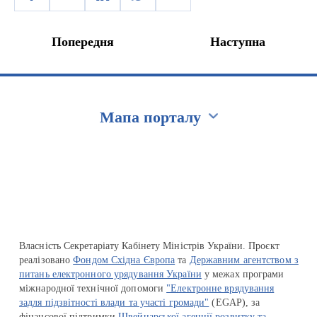
Попередня
Наступна
Мапа порталу
Перейти на сайт Ukraine.ua
Власність Секретаріату Кабінету Міністрів України. Проєкт
реалізовано
Фондом Східна Європа
та
Державним агентством з
питань електронного урядування України
у межах програми
міжнародної технічної допомоги
"Електронне врядування
задля підзвітності влади та участі громади"
(EGAP), за
фінансової підтримки
Швейцарської агенції розвитку та