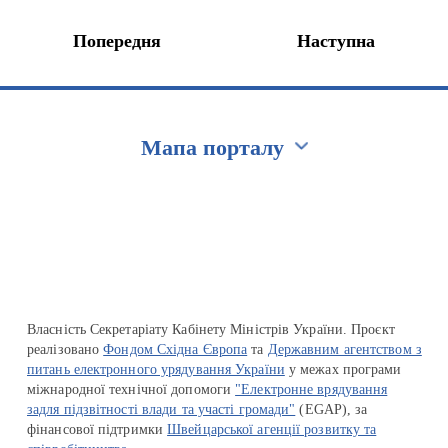
Попередня
Наступна
Мапа порталу
Перейти на сайт Ukraine.ua
Власність Секретаріату Кабінету Міністрів України. Проєкт
реалізовано
Фондом Східна Європа
та
Державним агентством з
питань електронного урядування України
у межах програми
міжнародної технічної допомоги
"Електронне врядування
задля підзвітності влади та участі громади"
(EGAP), за
фінансової підтримки
Швейцарської агенції розвитку та