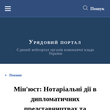
до
основного
Пошук
вмісту
Меню
Урядовий портал
Єдиний вебпортал органів виконавчої влади
України
Новини
Мін'юст: Нотаріальні дії в
дипломатичних
представництвах та