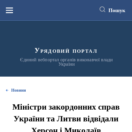
до
основного
Пошук
вмісту
Меню
Урядовий портал
Єдиний вебпортал органів виконавчої влади
України
Новини
Міністри закордонних справ
України та Литви відвідали
Херсон і Миколаїв