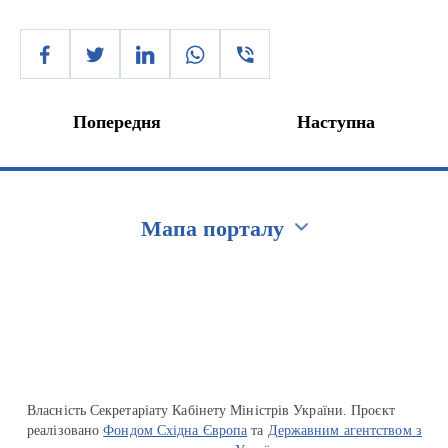
Попередня
Наступна
Мапа порталу
Перейти на сайт Ukraine.ua
Власність Секретаріату Кабінету Міністрів України. Проєкт
реалізовано
Фондом Східна Європа
та
Державним агентством з