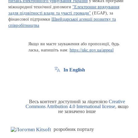
питань електронного урядування України
у межах програми
міжнародної технічної допомоги
"Електронне врядування
задля підзвітності влади та участі громади"
(EGAP), за
фінансової підтримки
Швейцарської агенції розвитку та
співробітництва
Якщо ви маєте зауваження або пропозиції, будь
ласка, напишіть нам:
https://ukc.gov.ua/appeal
In English
Весь контент доступний за ліцензією
Creative
Commons Attribution 4.0 International license
, якщо
не зазначено інше
розробник порталу