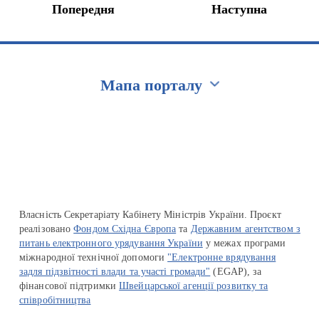
Попередня
Наступна
Мапа порталу
Перейти на сайт Ukraine.ua
Власність Секретаріату Кабінету Міністрів України. Проєкт
реалізовано
Фондом Східна Європа
та
Державним агентством з
питань електронного урядування України
у межах програми
міжнародної технічної допомоги
"Електронне врядування
задля підзвітності влади та участі громади"
(EGAP), за
фінансової підтримки
Швейцарської агенції розвитку та
співробітництва