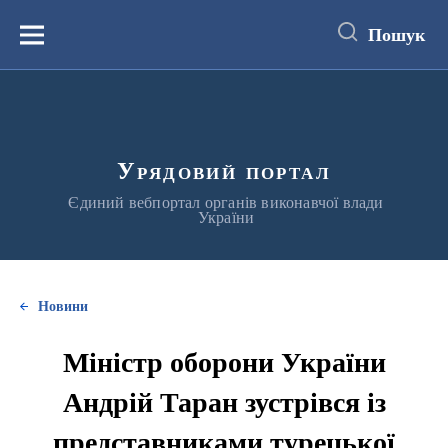
до
основного
Пошук
вмісту
Меню
Урядовий портал
Єдиний вебпортал органів виконавчої влади
України
Новини
Міністр оборони України
Андрій Таран зустрівся із
представниками турецької