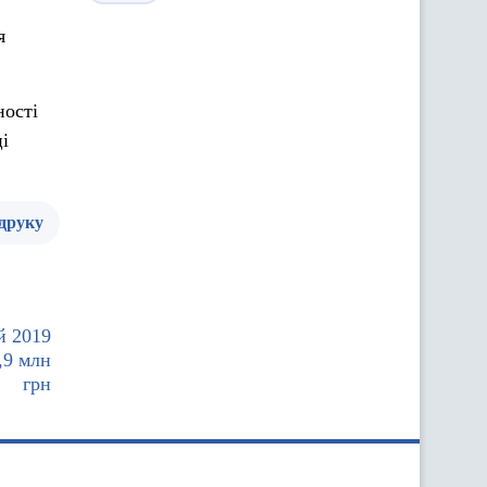
я
ності
ці
 друку
й 2019
,9 млн
грн