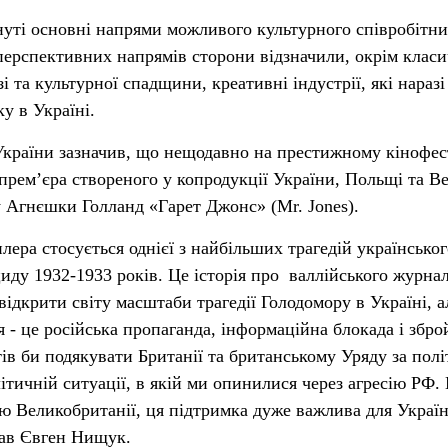
лянуті основні напрями можливого культурного співробітн
перспективних напрямів сторони відзначили, окрім клас
і та культурної спадщини, креативні індустрії, які наразі
у в Україні.
України зазначив, що нещодавно на престижному кінофес
 прем’єра створеного у копродукції України, Польщі та В
у Агнєшки Голланд «Гарет Джонс» (Mr. Jones).
лера стосується однієї з найбільших трагедій українськог
иду 1932-1933 років. Це історія про валлійського журнал
відкрити світу масштаби трагедії Голодомору в Україні, а
ся - це російська пропаганда, інформаційна блокада і збро
хотів би подякувати Британії та британському Уряду за пол
ітичній ситуації, в якій ми опинилися через агресію РФ.
ю Великобританії, ця підтримка дуже важлива для Україн
азав Євген Нищук.