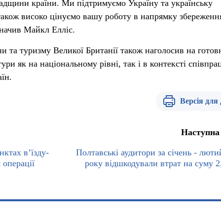
падщини країни. Ми підтримуємо Україну та українську
а також високо цінуємо вашу роботу в напрямку збереженн
значив Майкл Елліс.
и та туризму Великої Британії також наголосив на готов
ури як на національному рівні, так і в контексті співпра
їн.
Версія для
Наступна
нктах в’їзду-
Полтавські аудитори за січень - люти
 операції
року відшкодували втрат на суму 2