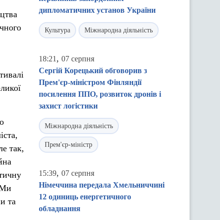
дипломатичних установ України
ицтва
ичного
Культура
Міжнародна діяльність
,
18:21
07 серпня
Сергій Корецький обговорив з
тивалі
Прем'єр-міністром Фінляндії
еликої
посилення ППО, розвиток дронів і
захист логістики
о
Міжнародна діяльність
іста,
Прем'єр-міністр
ле так,
йна
,
15:39
07 серпня
ітичну
Німеччина передала Хмельниччині
 Ми
12 одиниць енергетичного
и та
обладнання