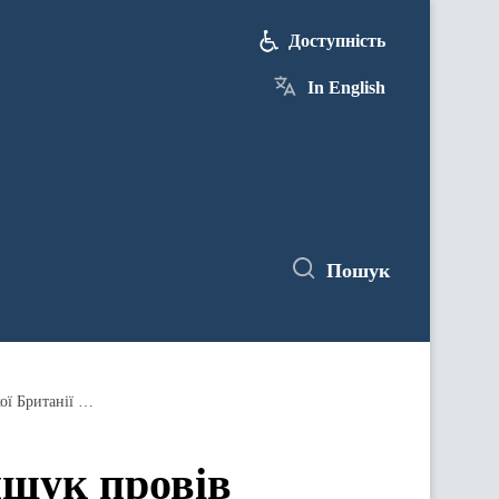
Доступність
In English
Пошук
Міністр культури України Євген Нищук провів зустріч з Міністром мистецтва, спадщини та туризму Великої Британії Майклом Еллісом
ищук провів