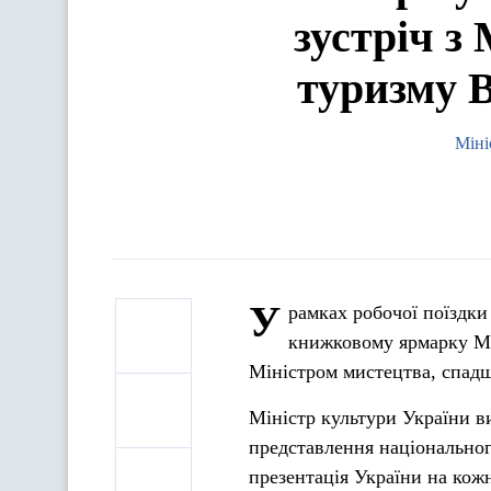
зустріч з
туризму 
Міні
У
рамках робочої поїздк
книжковому ярмарку Мі
Міністром мистецтва, спад
Міністр культури України ви
представлення національно
презентація України на кож