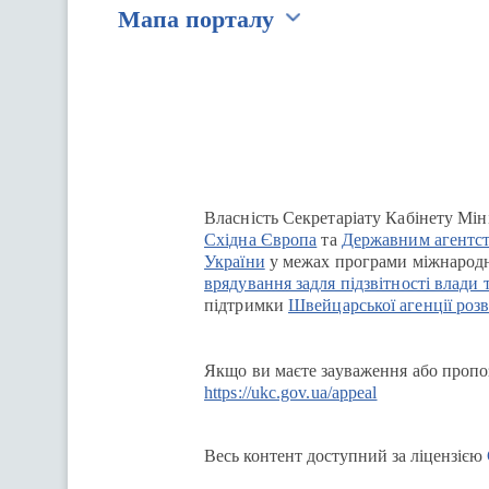
Мапа порталу
Перейти на сайт Ukraine.ua
Власність Секретаріату Кабінету Мін
Східна Європа
та
Державним агентст
України
у межах програми міжнародн
врядування задля підзвітності влади 
підтримки
Швейцарської агенції розв
Якщо ви маєте зауваження або пропоз
https://ukc.gov.ua/appeal
Весь контент доступний за ліцензією