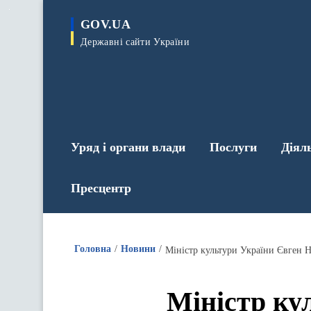
до
основного
GOV.UA
вмісту
Державні сайти України
Уряд і органи влади
Послуги
Діял
Пресцентр
Головна
Новини
Міністр ку