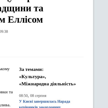
падщини та
м Еллісом
09:38
ькому
За темами:
«Культура»,
«Міжнародна діяльність»
овки та
,
08:50
08 серпня
У Києві завершилась Нарада
жлива.
керівників закордонних