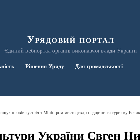
Урядовий портал
Єдиний вебпортал органів виконавчої влади України
ьність
Рішення Уряду
Для громадськості
льтури України Євген Н