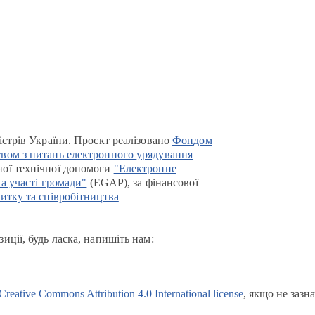
істрів України. Проєкт реалізовано
Фондом
вом з питань електронного урядування
ої технічної допомоги
"Електронне
та участі громади"
(EGAP), за фінансової
итку та співробітництва
иції, будь ласка, напишіть нам:
Creative Commons Attribution 4.0 International license
, якщо не зазн