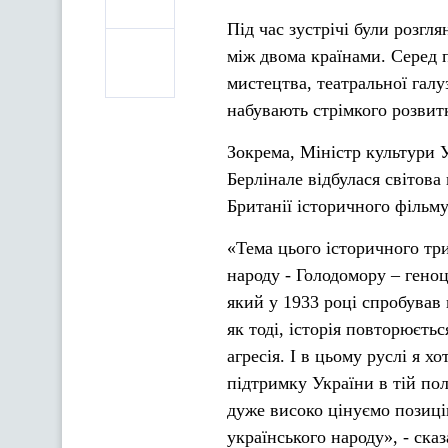
Під час зустрічі були розг
між двома країнами. Серед 
мистецтва, театральної галуз
набувають стрімкого розвитк
Зокрема, Міністр культури 
Берлінале відбулася світова
Британії історичного фільм
«Тема цього історичного три
народу - Голодомору – геноц
який у 1933 році спробував 
як тоді, історія повторюєть
агресія. І в цьому руслі я 
підтримку України в тій пол
дуже високо цінуємо позиці
українського народу», - ск