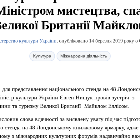
 Міністром мистецтва, с
Великої Британії Майкло
стерство культури України
, опубліковано 14 березня 2019 року о 
Культура
Міжнародна діяльність
и для представлення національного стенда на 48 Лондонс
ністр культури України Євген Нищук провів зустріч з
щини та туризму Великої Британії Майклом Еллісом.
словив слова вдячності за виявлену увагу під час підгот
го стенда на 48 Лондонському книжковому ярмарку, адже
ному з міжнародних культурних форумів надзвичайно ва