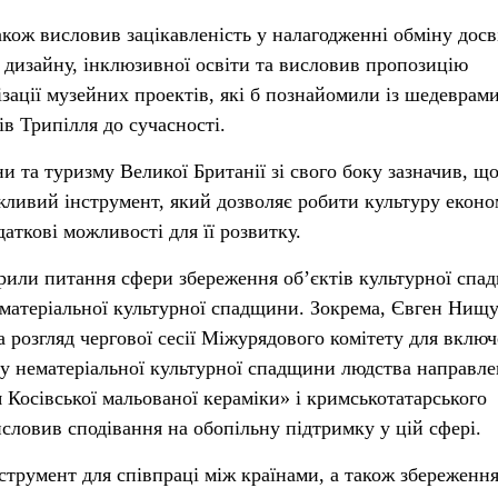
акож висловив зацікавленість у налагодженні обміну досв
, дизайну, інклюзивної освіти та висловив пропозицію
зації музейних проектів, які б познайомили із шедеврам
ів Трипілля до сучасності.
 та туризму Великої Британії зі свого боку зазначив, щ
ажливий інструмент, який дозволяє робити культуру еконо
аткові можливості для її розвитку.
орили питання сфери збереження об’єктів культурної сп
нематеріальної культурної спадщини. Зокрема, Євген Нищ
а розгляд чергової сесії Міжурядового комітету для вклю
у нематеріальної культурної спадщини людства направле
 Косівської мальованої кераміки» і кримськотатарського
словив сподівання на обопільну підтримку у цій сфері.
румент для співпраці між країнами, а також збереження