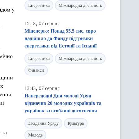
Енергетика
Міжнародна діяльність
ідом у
,
15:18
07 серпня
и
Міненерго: Понад 55,5 тис. євро
надійшло до Фонду підтримки
енергетики від Естонії та Іспанії
о
мічно
Енергетика
Міжнародна діяльність
Фінанси
адщини
ук
,
13:43
07 серпня
чення
Напередодні Дня молоді Уряд
ні
відзначив 20 молодих українців та
українок за особливі досягнення
Засідання Уряду
Культура
 та
Молодь