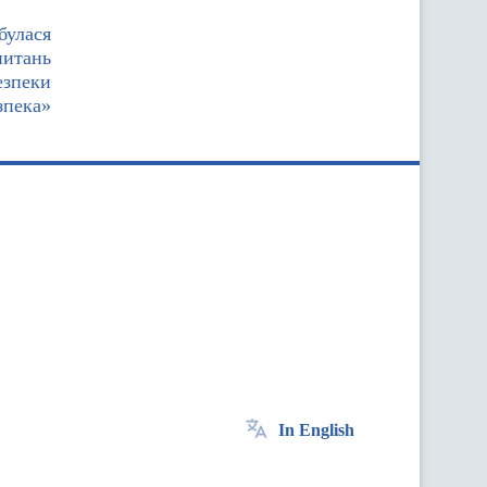
булася
питань
езпеки
зпека»
In English