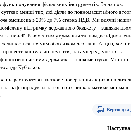
о функціонування фіскальних інструментів. За нашою
 суттєво менші тих, які діяли до повномасштабного втор
діюча зменшена з 20% до 7% ставка ПДВ. Ми вдячні наши
щомісячну підтримку державного бюджету – завдяки цьо
ти та пенсії. Разом з тим утримання та швидке відновлен
 залишається прямим обовʼязком держави. Акциз, хоч і в
ь провести мінімальні ремонти, насамперед, мостів, та
ї фінансової системи держави», – прокоментував Міністр
ександр Кубраков.
ва інфраструктури часткове повернення акцизів на дизел
н на нафтопродукти на світових ринках матиме мінімаль
.
Версія для
Наступна