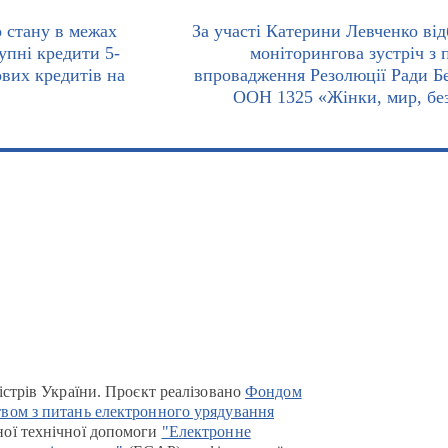
о стану в межах
За участі Катерини Левченко від
упні кредити 5-
моніторингова зустріч з 
ових кредитів на
впровадження Резолюції Ради Б
ООН 1325 «Жінки, мир, бе
істрів України. Проєкт реалізовано
Фондом
вом з питань електронного урядування
ої технічної допомоги
"Електронне