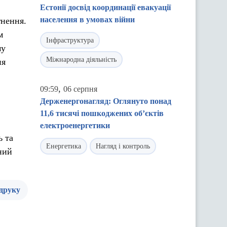
Естонії досвід координації евакуації
населення в умовах війни
гнення.
м
Інфраструктура
му
Міжнародна діяльність
ня
,
09:59
06 серпня
Держенергонагляд: Оглянуто понад
11,6 тисячі пошкоджених об’єктів
електроенергетики
ь та
Енергетика
Нагляд і контроль
ний
 друку