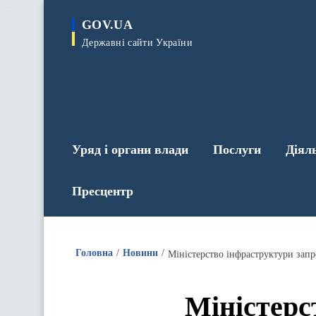
до
основного
GOV.UA
вмісту
Державні сайти України
Уряд і органи влади
Послуги
Діял
Пресцентр
Головна
Новини
Міністерство інфраструктури запр
Міністерс