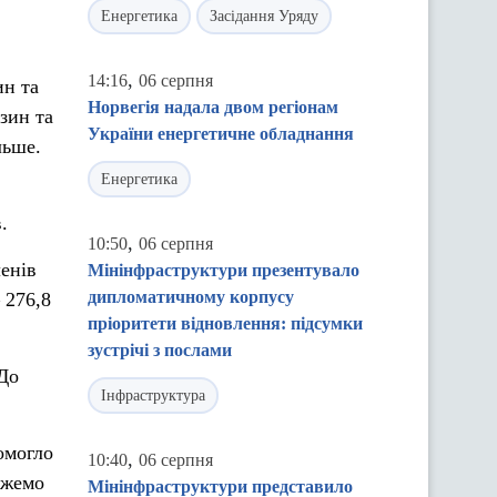
Енергетика
Засідання Уряду
,
14:16
06 серпня
ин та
Норвегія надала двом регіонам
зин та
України енергетичне обладнання
льше.
Енергетика
.
,
10:50
06 серпня
ленів
Мінінфраструктури презентувало
дипломатичному корпусу
 276,8
пріоритети відновлення: підсумки
зустрічі з послами
 До
Інфраструктура
омогло
,
10:40
06 серпня
ожемо
Мінінфраструктури представило