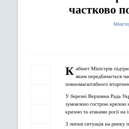
частково п
Міністе
К
абінет Міністрів підтр
яким передбачається ча
повномасштабного вторгнен
У березні Верховна Рада Ук
зумовлено гострою кризою 
кризою та атаками росії на 
З липня ситуація на ринку п