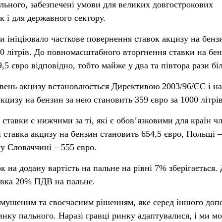
льного, забезпечені умови для великих довгострокових
ак і для державного сектору.
и ініціювало часткове повернення ставок акцизу на бенз
00 літрів. До повномасштабного вторгнення ставки на бен
9,5 євро відповідно, тобто майже у два та півтора рази бі
вень акцизу встановлюється Директивою 2003/96/ЄС і на
акцизу на бензин за нею становить 359 євро за 1000 літрів
тавки є нижчими за ті, які є обовʼязковими для країн ч
 ставка акцизу на бензин становить 654,5 євро, Польщі –
 у Словаччині – 555 євро.
 на додану вартість на пальне на рівні 7% зберігається.
тавка 20% ПДВ на пальне.
имушеним та своєчасним рішенням, яке серед іншого доп
инку пального. Наразі гравці ринку адаптувалися, і ми м