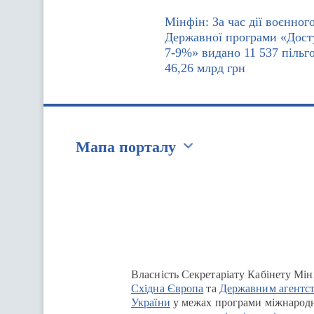
Мінфін: За час дії воєнног
Державної програми «Дост
7-9%» видано 11 537 пільг
46,26 млрд грн
Мапа порталу
Перейти на сайт Ukraine.ua
Власність Секретаріату Кабінету Мін
Східна Європа
та
Державним агентст
України
у межах програми міжнародн