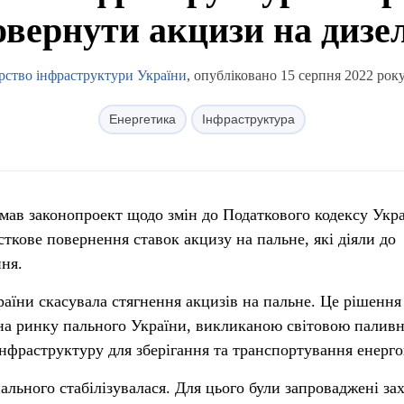
овернути акцизи на дизел
рство інфраструктури України
, опубліковано 15 серпня 2022 року
Енергетика
Інфраструктура
имав законопроект щодо змін до Податкового кодексу Укра
сткове повернення ставок акцизу на пальне, які діяли до
ня.
раїни скасувала стягнення акцизів на пальне. Це рішення
на ринку пального України, викликаною світовою палив
інфраструктуру для зберігання та транспортування енерго
ального стабілізувалася. Для цього були запроваджені за