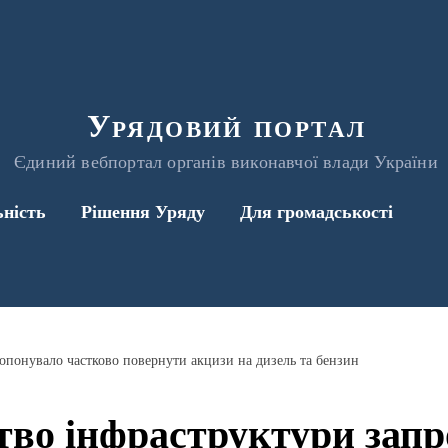
Урядовий портал
Єдиний вебпортал органів виконавчої влади України
ьність
Рішення Уряду
Для громадськості
опонувало частково повернути акцизи на дизель та бензин
тво інфраструктури зап