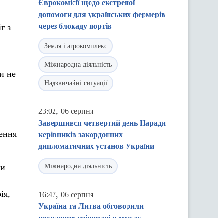
Єврокомісії щодо екстреної
допомоги для українських фермерів
через блокаду портів
г з
Земля і агрокомплекс
Міжнародна діяльність
и не
Надзвичайні ситуації
,
23:02
06 серпня
Завершився четвертий день Наради
зення
керівників закордонних
дипломатичних установ України
ри
Міжнародна діяльність
ія,
,
16:47
06 серпня
Україна та Литва обговорили
посилення співпраці в межах