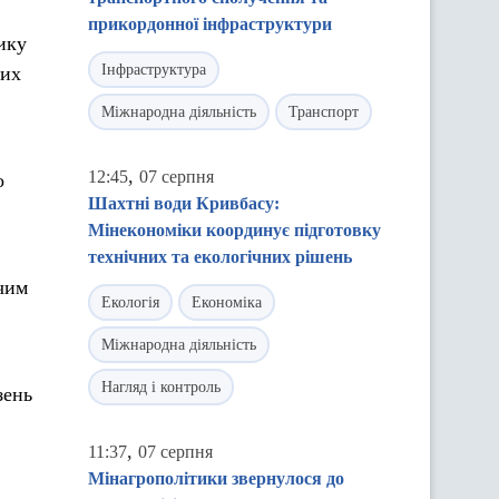
прикордонної інфраструктури
ику
Інфраструктура
ких
Міжнародна діяльність
Транспорт
,
12:45
07 серпня
о
Шахтні води Кривбасу:
Мінекономіки координує підготовку
технічних та екологічних рішень
чим
Екологія
Економіка
Міжнародна діяльність
Нагляд і контроль
зень
,
11:37
07 серпня
Мінагрополітики звернулося до