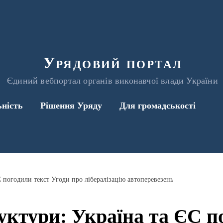
Урядовий портал
Єдиний вебпортал органів виконавчої влади України
ьність
Рішення Уряду
Для громадськості
 погодили текст Угоди про лібералізацію автоперевезень
ктури: Україна та ЄС п