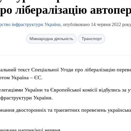
ро лібералізацію автопе
рство інфраструктури України
, опубліковано 14 червня 2022 року
Міжнародна діяльність
Транспорт
нальний текст Спеціальної Угоди про лібералізацію перев
ртом Україна – ЄС.
елегаціями України та Європейської комісії відбулись за у
нфраструктури України.
онання двосторонніх та транзитних перевезень українсь
новане наприкінці червня.