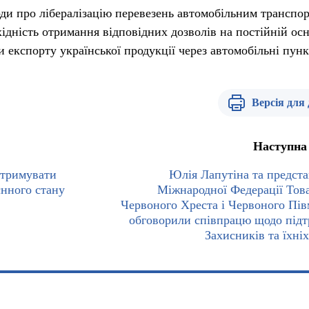
ди про лібералізацію перевезень автомобільним транспо
ідність отримання відповідних дозволів на постійній осн
 експорту української продукції через автомобільні пун
Версія для
Наступна
отримувати
Юлія Лапутіна та предст
єнного стану
Міжнародної Федерації Тов
Червоного Хреста і Червоного Пів
обговорили співпрацю щодо під
Захисників та їхніх