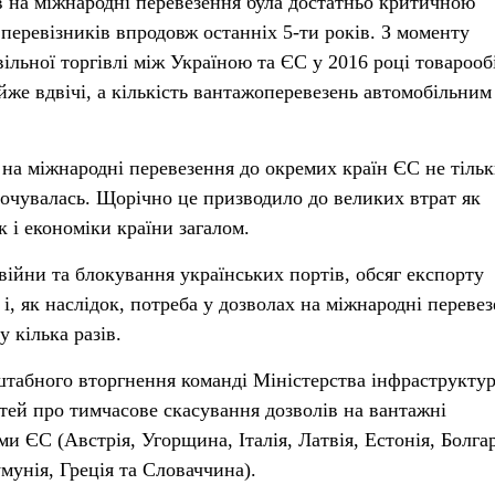
в на міжнародні перевезення була достатньо критичною
перевізників впродовж останніх 5-ти років. З моменту
ільної торгівлі між Україною та ЄС у 2016 році товарообі
йже вдвічі, а кількість вантажоперевезень автомобільним
 на міжнародні перевезення до окремих країн ЄС не тільк
орочувалась. Щорічно це призводило до великих втрат як
к і економіки країни загалом.
ійни та блокування українських портів, обсяг експорту
, як наслідок, потреба у дозволах на міжнародні переве
 кілька разів.
табного вторгнення команді Міністерства інфраструкту
тей про тимчасове скасування дозволів на вантажні
ми ЄС (Австрія, Угорщина, Італія, Латвія, Естонія, Болгар
мунія, Греція та Словаччина).