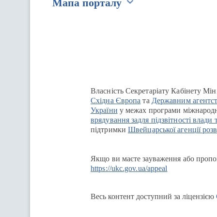
Мапа порталу
Перейти на сайт Ukraine.ua
Власність Секретаріату Кабінету Мін
Східна Європа
та
Державним агентст
України
у межах програми міжнародн
врядування задля підзвітності влади 
підтримки
Швейцарської агенції розв
Якщо ви маєте зауваження або пропоз
https://ukc.gov.ua/appeal
Весь контент доступний за ліцензією