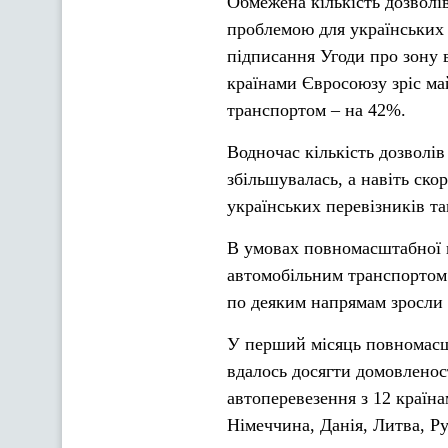
Обмежена кількість дозволі
проблемою для українських 
підписання Угоди про зону в
країнами Євросоюзу зріс ма
транспортом – на 42%.
Водночас кількість дозволів
збільшувалась, а навіть ск
українських перевізників та
В умовах повномасштабної в
автомобільним транспортом і
по деяким напрямам зросли у
У перший місяць повномасш
вдалось досягти домовленос
автоперевезення з 12 країна
Німеччина, Данія, Литва, Ру