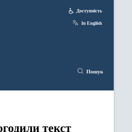
Доступність
In English
Пошук
огодили текст