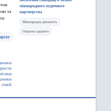
ртом
міжнародного медичного
ові та
партнерства
кти
Міжнародна діяльність
Охорона здоров'я
 друку
авники
ариств
місяця
тримки
 сімей