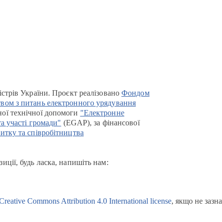
істрів України. Проєкт реалізовано
Фондом
вом з питань електронного урядування
ої технічної допомоги
"Електронне
та участі громади"
(EGAP), за фінансової
итку та співробітництва
иції, будь ласка, напишіть нам:
Creative Commons Attribution 4.0 International license
, якщо не зазн