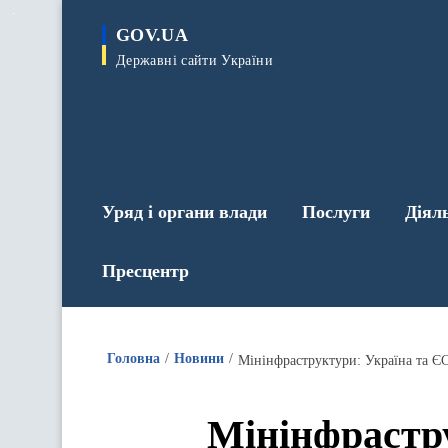
до
основного
GOV.UA
вмісту
Державні сайти України
Уряд і органи влади
Послуги
Діял
Пресцентр
Головна
Новини
Мінінфраструктури: Україна та ЄС
Мінінфрастру