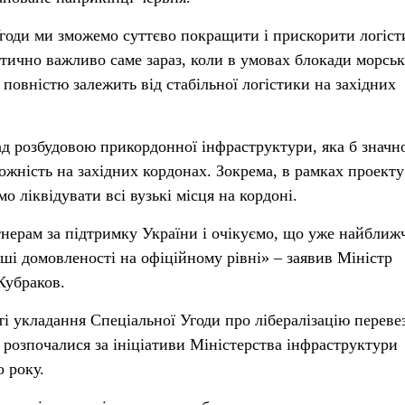
годи ми зможемо суттєво покращити і прискорити логіст
тично важливо саме зараз, коли в умовах блокади морсь
 повністю залежить від стабільної логістики на західних
д розбудовою прикордонної інфраструктури, яка б значн
жність на західних кордонах. Зокрема, в рамках проекту
 ліквідувати всі вузькі місця на кордоні.
нерам за підтримку України і очікуємо, що уже найближ
ші домовленості на офіційному рівні» – заявив Міністр
Кубраков.
 укладання Спеціальної Угоди про лібералізацію переве
розпочалися за ініціативи Міністерства інфраструктури
 року.