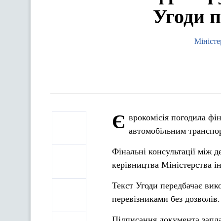
Угоди п
Міністе
Є
врокомісія погодила фі
автомобільним транспо
Фінальні консультації між д
керівництва Міністерства і
Текст Угоди передбачає вик
перевізниками без дозволів.
Підписання документа запла