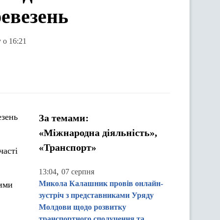
ревезень
 о 16:21
езень
За темами:
«Міжнародна діяльність»,
«Транспорт»
часті
,
13:04
07 серпня
Микола Калашник провів онлайн-
кими
зустріч з представниками Уряду
Молдови щодо розвитку
транспортного сполучення та