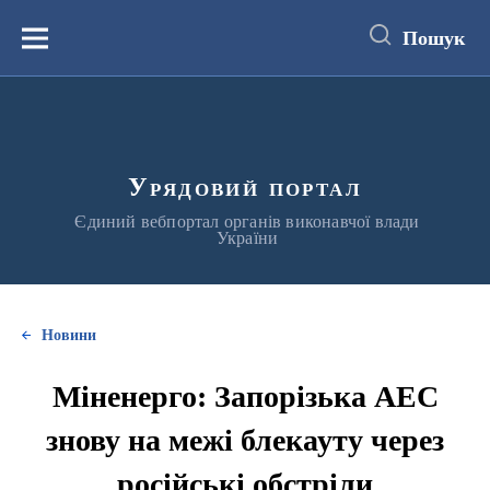
до
основного
Пошук
вмісту
Меню
Урядовий портал
Єдиний вебпортал органів виконавчої влади
України
Новини
Міненерго: Запорізька АЕС
знову на межі блекауту через
російські обстріли