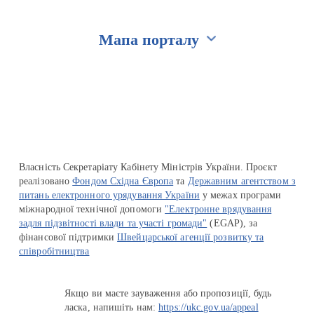
Мапа порталу
Перейти на сайт Ukraine.ua
Власність Секретаріату Кабінету Міністрів України. Проєкт
реалізовано
Фондом Східна Європа
та
Державним агентством з
питань електронного урядування України
у межах програми
міжнародної технічної допомоги
"Електронне врядування
задля підзвітності влади та участі громади"
(EGAP), за
фінансової підтримки
Швейцарської агенції розвитку та
співробітництва
Якщо ви маєте зауваження або пропозиції, будь
ласка, напишіть нам:
https://ukc.gov.ua/appeal