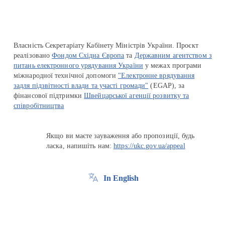
Власність Секретаріату Кабінету Міністрів України. Проєкт
реалізовано
Фондом Східна Європа
та
Державним агентством з
питань електронного урядування України
у межах програми
міжнародної технічної допомоги
"Електронне врядування
задля підзвітності влади та участі громади"
(EGAP), за
фінансової підтримки
Швейцарської агенції розвитку та
співробітництва
Якщо ви маєте зауваження або пропозиції, будь
ласка, напишіть нам:
https://ukc.gov.ua/appeal
In English