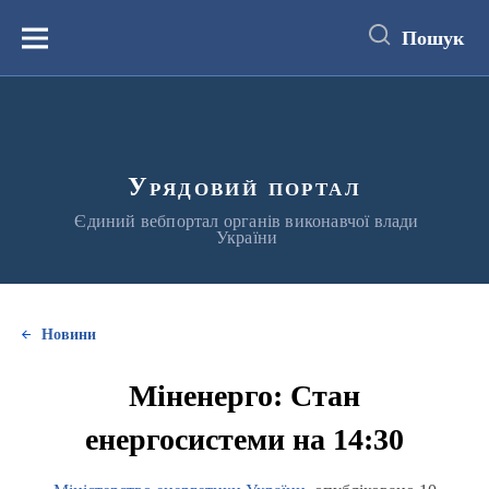
до
основного
Пошук
вмісту
Меню
Урядовий портал
Єдиний вебпортал органів виконавчої влади
України
Новини
Міненерго: Стан
енергосистеми на 14:30