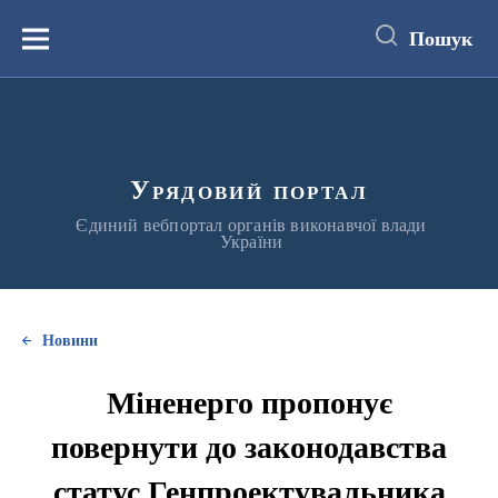
до
основного
Пошук
вмісту
Меню
Урядовий портал
Єдиний вебпортал органів виконавчої влади
України
Новини
Міненерго пропонує
повернути до законодавства
статус Генпроектувальника