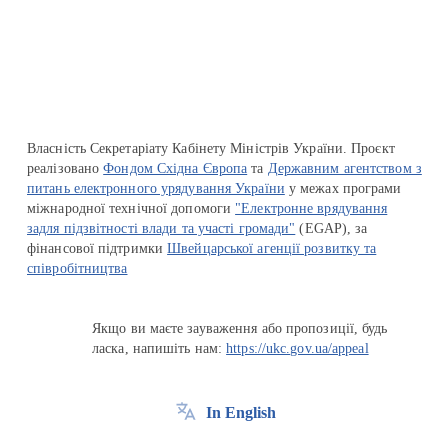
Перейти на сайт Ukraine.ua
Власність Секретаріату Кабінету Міністрів України. Проєкт
реалізовано
Фондом Східна Європа
та
Державним агентством з
питань електронного урядування України
у межах програми
міжнародної технічної допомоги
"Електронне врядування
задля підзвітності влади та участі громади"
(EGAP), за
фінансової підтримки
Швейцарської агенції розвитку та
співробітництва
Якщо ви маєте зауваження або пропозиції, будь
ласка, напишіть нам:
https://ukc.gov.ua/appeal
In English