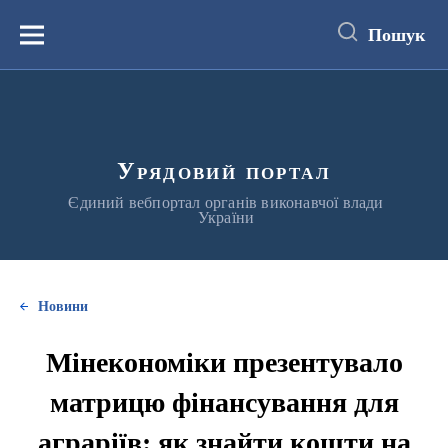
до
основного
Пошук
вмісту
Меню
Урядовий портал
Єдиний вебпортал органів виконавчої влади
України
Новини
Мінекономіки презентувало
матрицю фінансування для
аграріїв: як знайти кошти на