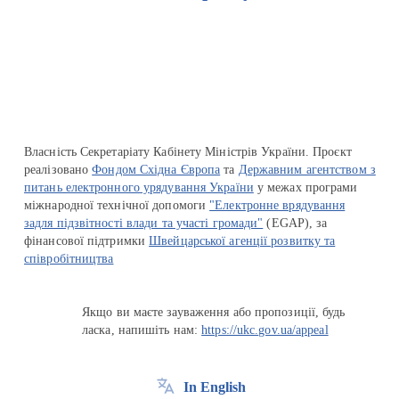
Перейти на сайт Ukraine.ua
Власність Секретаріату Кабінету Міністрів України. Проєкт
реалізовано
Фондом Східна Європа
та
Державним агентством з
питань електронного урядування України
у межах програми
міжнародної технічної допомоги
"Електронне врядування
задля підзвітності влади та участі громади"
(EGAP), за
фінансової підтримки
Швейцарської агенції розвитку та
співробітництва
Якщо ви маєте зауваження або пропозиції, будь
ласка, напишіть нам:
https://ukc.gov.ua/appeal
In English