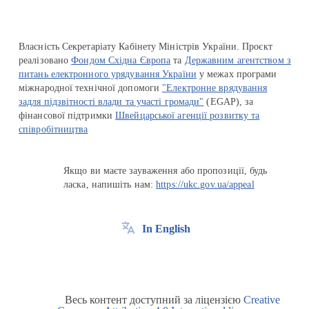
Власність Секретаріату Кабінету Міністрів України. Проєкт
реалізовано
Фондом Східна Європа
та
Державним агентством з
питань електронного урядування України
у межах програми
міжнародної технічної допомоги
"Електронне врядування
задля підзвітності влади та участі громади"
(EGAP), за
фінансової підтримки
Швейцарської агенції розвитку та
співробітництва
Якщо ви маєте зауваження або пропозиції, будь
ласка, напишіть нам:
https://ukc.gov.ua/appeal
In English
Весь контент доступний за ліцензією
Creative