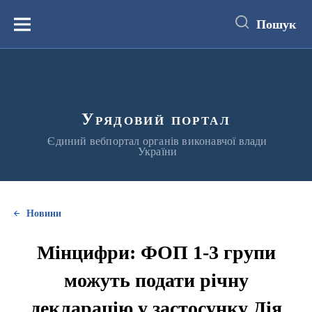
до
основного
Пошук
вмісту
Меню
Урядовий портал
Єдиний вебпортал органів виконавчої влади
України
Новини
Мінцифри: ФОП 1-3 групи
можуть подати річну
декларацію у застосунку Дія