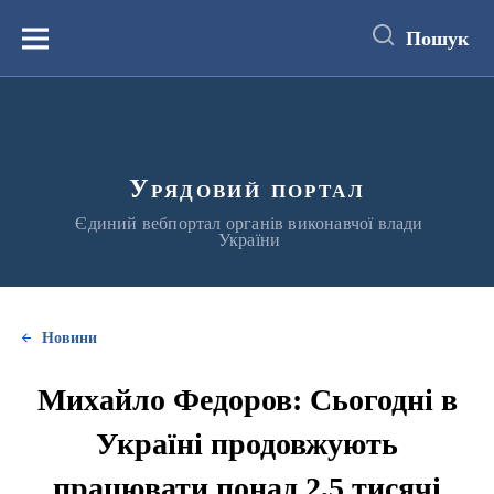
до
основного
Пошук
вмісту
Меню
Урядовий портал
Єдиний вебпортал органів виконавчої влади
України
Новини
Михайло Федоров: Сьогодні в
Україні продовжують
працювати понад 2,5 тисячі