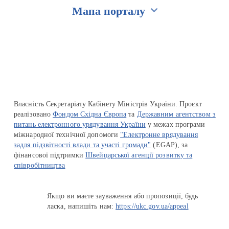
Мапа порталу
Перейти на сайт Ukraine.ua
Власність Секретаріату Кабінету Міністрів України. Проєкт
реалізовано
Фондом Східна Європа
та
Державним агентством з
питань електронного урядування України
у межах програми
міжнародної технічної допомоги
"Електронне врядування
задля підзвітності влади та участі громади"
(EGAP), за
фінансової підтримки
Швейцарської агенції розвитку та
співробітництва
Якщо ви маєте зауваження або пропозиції, будь
ласка, напишіть нам:
https://ukc.gov.ua/appeal