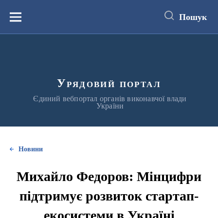
до
основного
Пошук
вмісту
Меню
Урядовий портал
Єдиний вебпортал органів виконавчої влади
України
Новини
Михайло Федоров: Мінцифри
підтримує розвиток стартап-
екосистеми в Україні