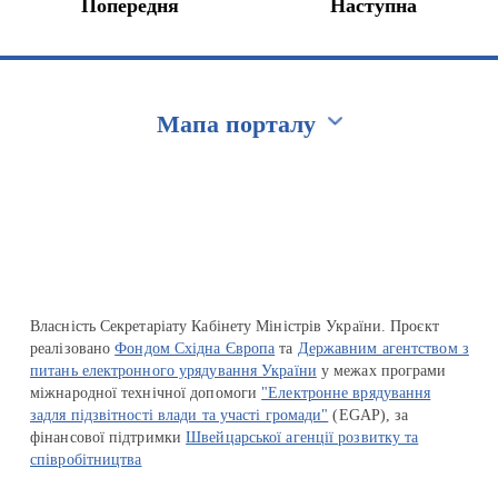
Попередня
Наступна
Мапа порталу
Перейти на сайт Ukraine.ua
Власність Секретаріату Кабінету Міністрів України. Проєкт
реалізовано
Фондом Східна Європа
та
Державним агентством з
питань електронного урядування України
у межах програми
міжнародної технічної допомоги
"Електронне врядування
задля підзвітності влади та участі громади"
(EGAP), за
фінансової підтримки
Швейцарської агенції розвитку та
співробітництва