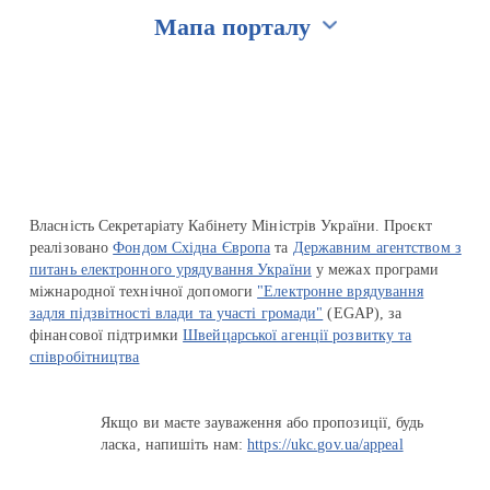
Мапа порталу
Перейти на сайт Ukraine.ua
Власність Секретаріату Кабінету Міністрів України. Проєкт
реалізовано
Фондом Східна Європа
та
Державним агентством з
питань електронного урядування України
у межах програми
міжнародної технічної допомоги
"Електронне врядування
задля підзвітності влади та участі громади"
(EGAP), за
фінансової підтримки
Швейцарської агенції розвитку та
співробітництва
Якщо ви маєте зауваження або пропозиції, будь
ласка, напишіть нам:
https://ukc.gov.ua/appeal