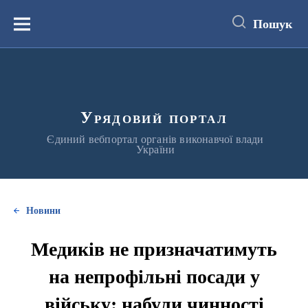
до
основного
Пошук
вмісту
Меню
Урядовий портал
Єдиний вебпортал органів виконавчої влади
України
Новини
Медиків не призначатимуть
на непрофільні посади у
війську: набули чинності