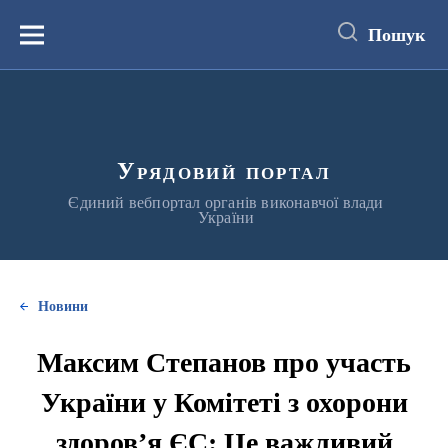
до
основного
Пошук
вмісту
Меню
Урядовий портал
Єдиний вебпортал органів виконавчої влади
України
Новини
Максим Степанов про участь
України у Комітеті з охорони
здоров’я ЄС: Це важливий