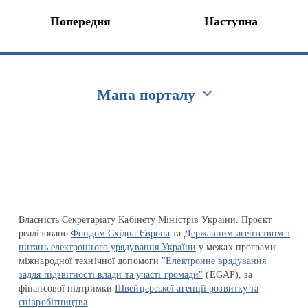
Попередня
Наступна
Мапа порталу
Перейти на сайт Ukraine.ua
Власність Секретаріату Кабінету Міністрів України. Проєкт
реалізовано
Фондом Східна Європа
та
Державним агентством з
питань електронного урядування України
у межах програми
міжнародної технічної допомоги
"Електронне врядування
задля підзвітності влади та участі громади"
(EGAP), за
фінансової підтримки
Швейцарської агенції розвитку та
співробітництва