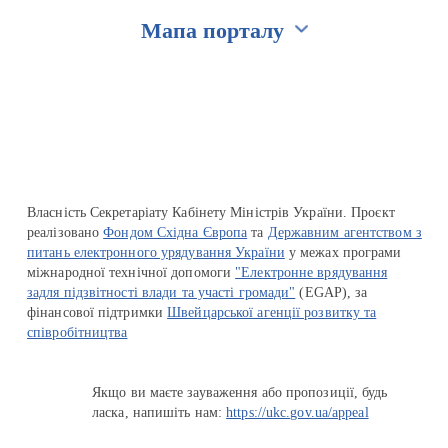
Мапа порталу
Перейти на сайт Ukraine.ua
Власність Секретаріату Кабінету Міністрів України. Проєкт
реалізовано
Фондом Східна Європа
та
Державним агентством з
питань електронного урядування України
у межах програми
міжнародної технічної допомоги
"Електронне врядування
задля підзвітності влади та участі громади"
(EGAP), за
фінансової підтримки
Швейцарської агенції розвитку та
співробітництва
Якщо ви маєте зауваження або пропозиції, будь
ласка, напишіть нам:
https://ukc.gov.ua/appeal