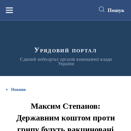
до
основного
Пошук
вмісту
Меню
Урядовий портал
Єдиний вебпортал органів виконавчої влади
України
Новини
Максим Степанов:
Державним коштом проти
грипу будуть вакциновані