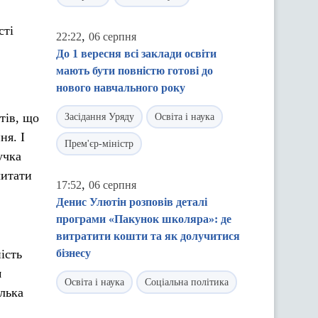
сті
,
22:22
06 серпня
До 1 вересня всі заклади освіти
мають бути повністю готові до
нового навчального року
тів, що
Засідання Уряду
Освіта і наука
ня. І
Прем'єр-міністр
учка
читати
,
17:52
06 серпня
Денис Улютін розповів деталі
програми «Пакунок школяра»: де
витратити кошти та як долучитися
ість
бізнесу
м
Освіта і наука
Соціальна політика
лька