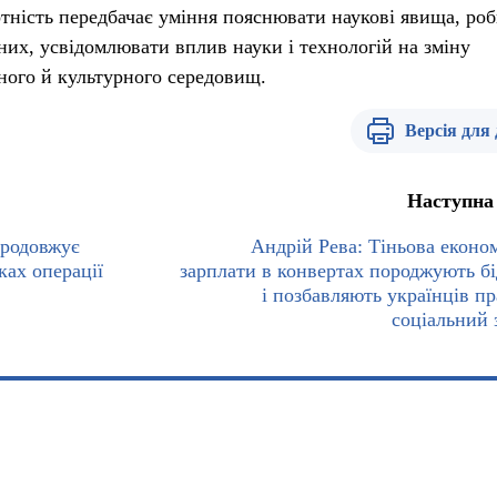
тність передбачає уміння пояснювати наукові явища, ро
них, усвідомлювати вплив науки і технологій на зміну
ьного й культурного середовищ.
Версія для
Наступна
продовжує
Андрій Рева: Тіньова економ
ках операції
зарплати в конвертах породжують бі
і позбавляють українців пр
соціальний 