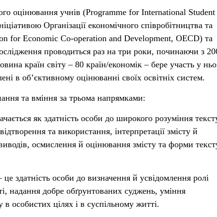
о оцінювання учнів (Programme for International Student
ініціативою Організації економічного співробітництва та
on for Economic Co-operation and Development, OECD) та
 Дослідження проводиться раз на три роки, починаючи з 20
овина країн світу – 80 країн/економік – бере участь у ньо
лені в об’єктивному оцінюванні своїх освітніх систем.
нання та вміння за трьома напрямками:
ачається як здатність особи до широкого розуміння тексту
 відтворення та використання, інтерпретації змісту й
иводів, осмислення й оцінювання змісту та форми текст
 це здатність особи до визначення й усвідомлення ролі
ті, надання добре обґрунтованих суджень, уміння
 в особистих цілях і в суспільному житті.