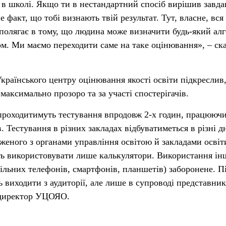
и в школі. Якщо ти в нестандартний спосіб вирішив завда
 факт, що тобі визнають твій результат. Тут, власне, вся 
полягає в тому, що людина може визначити будь-який ал
ом. Ми маємо переходити саме на таке оцінювання», – ск
країнського центру оцінювання якості освіти підкреслив
максимально прозоро та за участі спостерігачів.
 проходитимуть тестування впродовж 2-х годин, працюючи
. Тестування в різних закладах відбуватиметься в різні дн
дженого з органами управління освітою й закладами освіт
ь використовувати лише калькулятори. Використання ін
ільних телефонів, смартфонів, планшетів) заборонене. Пі
 виходити з аудиторії, але лише в супроводі представник
в директор УЦОЯО.