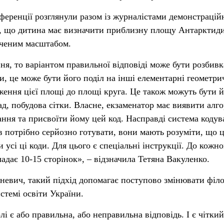
ференції розглянули разом із журналістами демонстрацій
о, що дитина має визначити приблизну площу Антарктиди
аченим масштабом.
ня, то варіантом правильної відповіді може бути розбивк
, це може бути його поділ на інші елементарні геометри
ження цієї площі до площі круга. Це також можуть бути й
д, побудова сітки. Власне, екзаменатор має виявити алг
ання та присвоїти йому цей код. Насправді система кодув
в потрібно серйозно готувати, вони мають розуміти, що ц
 усі ці коди. Для цього є спеціальні інструкції. До кожно
ладає 10-15 сторінок», – відзначила Тетяна Вакуленко.
иневич, такий підхід допомагає поступово змінювати філ
стемі освіти України.
лі є або правильна, або неправильна відповідь. І є чіткий