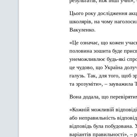
результатів, ніж інші учні»,
Цього року дослідження акц
школярів, на чому наголоси
Вакуленко.
«Це означає, що кожен учас
половина зошита буде присвя
унеможливлює будь-які спро
це чудово, що Україна долу
галузь. Так, для того, щоб 
та зрозуміти», – зауважила 
Вона додала, що перевіряти
«Кожній можливій відповіді
або неправильність відповід
відповідь була побудована.
варіантів правильності», –