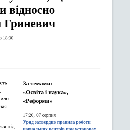
ти відносно
я Гриневич
о 18:30
сть
За темами:
,
«Освіта і наука»,
пило
«Реформи»
час
,
17:20
07 серпня
Уряд затвердив правила роботи
ься під
навчальних центрів при установах