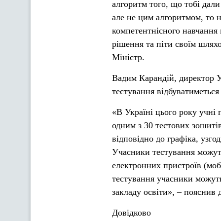
алгоритм того, що тобі дал
але не цим алгоритмом, то не
компетентнісного навчання 
рішення та піти своїм шлях
Міністр.
Вадим Карандій, директор У
тестування відбуватиметься 
«В Україні цього року учні
одним з 30 тестових зошитів
відповідно до графіка, узго
Учасники тестування можут
електронних пристроїв (моб
тестування учасники можуть
закладу освіти», – поясни
Довідково