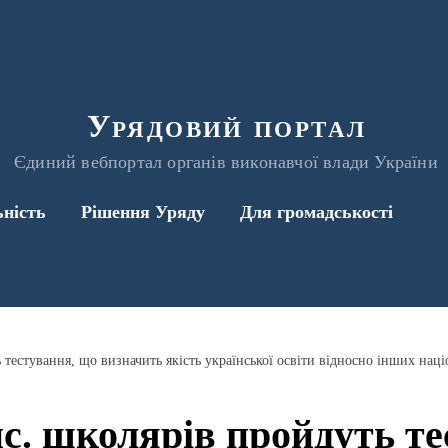
Урядовий портал
Єдиний вебпортал органів виконавчої влади України
ьність
Рішення Уряду
Для громадськості
с. школярів пройдуть т