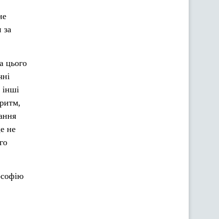
не
 за
а цього
чні
 інші
оритм,
ання
е не
го
ософію