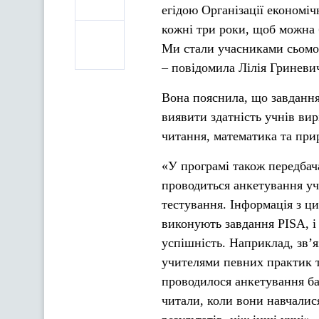
егідою Організації економі
кожні три роки, щоб можна 
Ми стали учасниками сьомог
– повідомила Лілія Гриневи
Вона пояснила, що завдання
виявити здатність учнів ви
читання, математика та при
«У програмі також передбач
проводиться анкетування учн
тестування. Інформація з ци
виконують завдання PISA, 
успішність. Наприклад, зв’
учителями певних практик т
проводилося анкетування бат
читали, коли вони навчалис