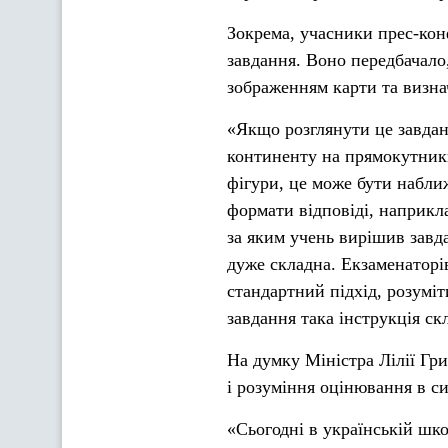
Зокрема, учасники прес-кон
завдання. Воно передбачал
зображенням карти та визн
«Якщо розглянути це завдан
континенту на прямокутники
фігури, це може бути набли
формати відповіді, наприкла
за яким учень вирішив завд
дуже складна. Екзаменаторі
стандартний підхід, розуміти
завдання така інструкція ск
На думку Міністра Лілії Гр
і розуміння оцінювання в си
«Сьогодні в українській шко