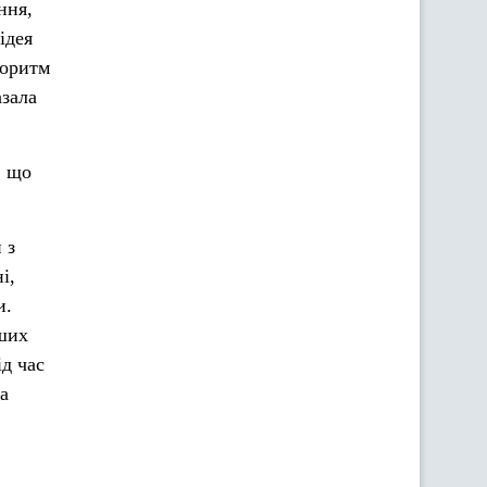
ння,
ідея
горитм
азала
, що
 з
і,
и.
ших
д час
а