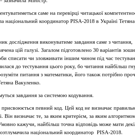
 – зазначила Міністр.
ентуватиметься саме на перевірці читацької компетентно
ла національний координатор PISA-2018 в Україні Тетяна
ник дослідження виконуватиме завдання саме з читання,
чена цій галузі. Загалом підготовлено 30 варіантів зоши
би списати чи зловживати іншим чином під час тестуван
чилася до тестування цього року, бо читання найбільш гн
зрозуміти питання з математики, його також потрібно про
Тетяна Вакуленко.
муться завдання за системою кодування.
 присвоюється певний код. Цей код не визначає правильн
і. Він визначає те, за яким критерієм, за яким алгоритмо
 Умовно кажучи, найбільш точна відповідь може мати декі
 розтлумачила національний координатор PISA-2018.