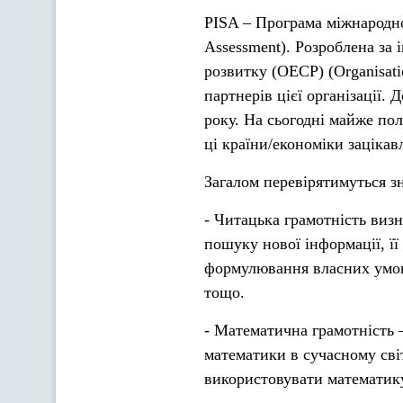
PISA – Програма міжнародног
Assessment). Розроблена за 
розвитку (ОЕСР) (Organisati
партнерів цієї організації.
року. На сьогодні майже пол
ці країни/економіки зацікав
Загалом перевірятимуться з
- Читацька грамотність визн
пошуку нової інформації, її
формулювання власних умов
тощо.
- Математична грамотність –
математики в сучасному сві
використовувати математику