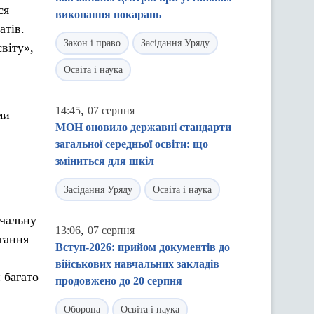
ся
виконання покарань
атів.
Закон і право
Засідання Уряду
віту»,
Освіта і наука
,
14:45
07 серпня
ми –
МОН оновило державні стандарти
загальної середньої освіти: що
зміниться для шкіл
Засідання Уряду
Освіта і наука
вчальну
,
13:06
07 серпня
тання
Вступ-2026: прийом документів до
військових навчальних закладів
 багато
продовжено до 20 серпня
Оборона
Освіта і наука