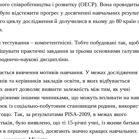
чного співробітництва і розвитку (ОЕСР). Вона проводить
було відстежити прогрес у досягненні навчальних результ
о циклу дослідження й долучилися в ньому до 80 країн с
ч.
 тестування – компетентнісні. Тобто побудовані так, щоб
рішувати практичні завдання за трьома основними галузя
родничо-наукові дисципліни.
ається вивчення мотивів навчання. У межах дослідження
ів та керівників закладів освіти, в яких відбувається
х анкет дозволяє виявити залежність між тим, як учні
і різними іншими чинниками, що можуть впливати на на
язок із соціально-побутовим становищем родини, викорис
ощо. Так, за результатами PISA-2009, в межах якого
ьків, було виявлено, що ті 15-річні учні, із якими батьки
я в першому класі, досягають значно кращих навчальних