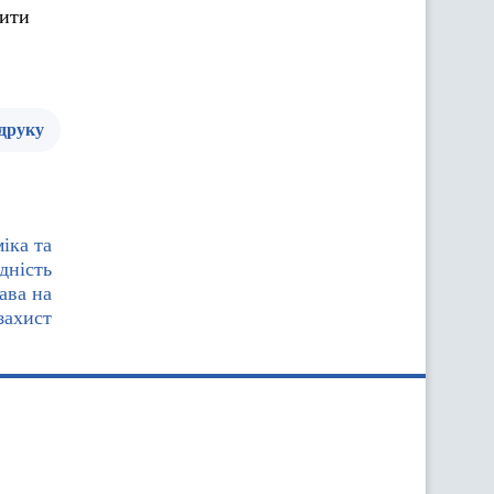
бити
 друку
іка та
дність
ава на
захист