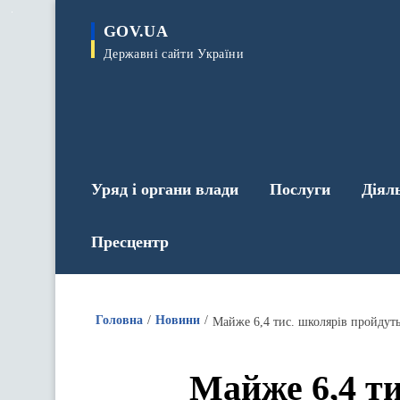
до
основного
GOV.UA
вмісту
Державні сайти України
Уряд і органи влади
Послуги
Діял
Пресцентр
Головна
Новини
Майже 6,4 ти