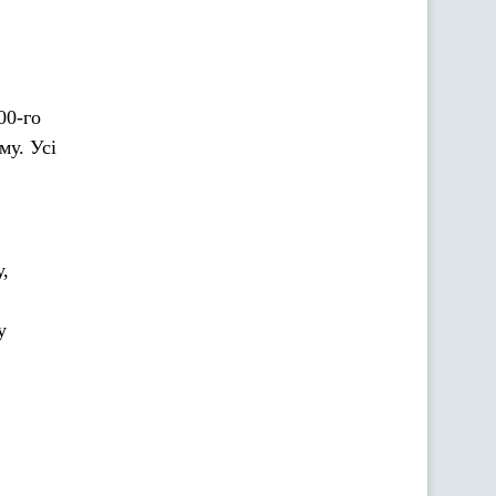
00-го
му. Усі
,
у