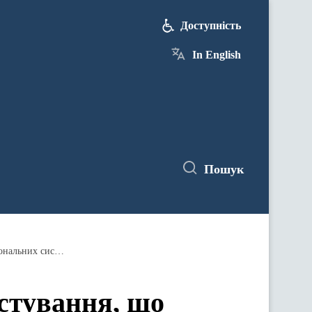
Доступність
In English
Пошук
Майже 6,4 тис. школярів пройдуть тестування, що визначить якість української освіти відносно інших національних систем, - Лілія Гриневич
естування, що