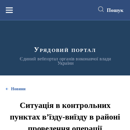
до
основного
Пошук
вмісту
Меню
Урядовий портал
Єдиний вебпортал органів виконавчої влади
України
Новини
Ситуація в контрольних
пунктах в’їзду-виїзду в районі
проведення операції