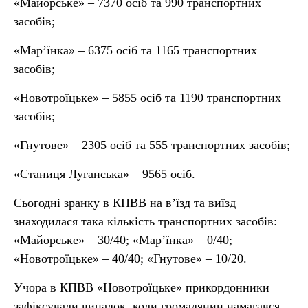
«Майорське» – 7370 осіб та 990 транспортних
засобів;
«Мар’їнка» – 6375 осіб та 1165 транспортних
засобів;
«Новотроїцьке» – 5855 осіб та 1190 транспортних
засобів;
«Гнутове» – 2305 осіб та 555 транспортних засобів;
«Станиця Луганська» – 9565 осіб.
Сьогодні зранку в КПВВ на в’їзд та виїзд
знаходилася така кількість транспортних засобів:
«Майорське» – 30/40; «Мар’їнка» – 0/40;
«Новотроїцьке» – 40/40; «Гнутове» – 10/20.
Учора в КПВВ «Новотроїцьке» прикордонники
зафіксували випадок, коли громадянин намагався