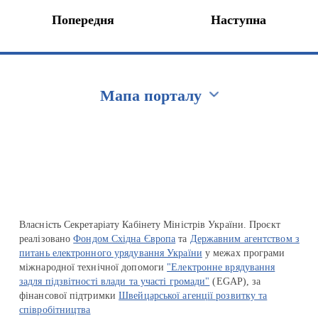
Попередня
Наступна
Мапа порталу
Перейти на сайт Ukraine.ua
Власність Секретаріату Кабінету Міністрів України. Проєкт
реалізовано
Фондом Східна Європа
та
Державним агентством з
питань електронного урядування України
у межах програми
міжнародної технічної допомоги
"Електронне врядування
задля підзвітності влади та участі громади"
(EGAP), за
фінансової підтримки
Швейцарської агенції розвитку та
співробітництва