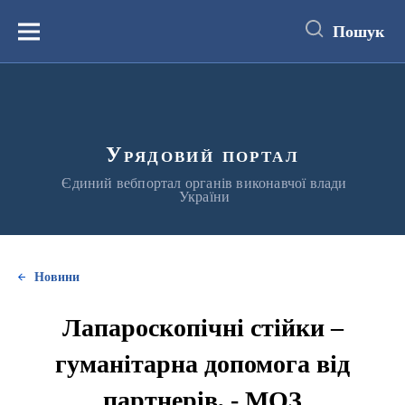
до
основного
Пошук
вмісту
Меню
Урядовий портал
Єдиний вебпортал органів виконавчої влади
України
Новини
Лапароскопічні стійки –
гуманітарна допомога від
партнерів, - МОЗ