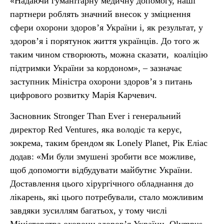
«Надаючи гуманітарну медичну допомогу, наші
партнери роблять значний внесок у зміцнення
сфери охорони здоров’я України і, як результат, у
здоров’я і порятунок життя українців. До того ж
таким чином створюють, можна сказати, коаліцію
підтримки України за кордоном», – зазначає
заступник Міністра охорони здоров’я з питань
цифрового розвитку Марія Карчевич.
Засновник Stronger Than Ever і генеральний
директор Red Ventures, яка володіє та керує,
зокрема, таким брендом як Lonely Planet, Рік Еліас
додав: «Ми були змушені зробити все можливе,
щоб допомогти відбудувати майбутнє України.
Доставлення цього хірургічного обладнання до
лікарень, які цього потребували, стало можливим
завдяки зусиллям багатьох, у тому числі