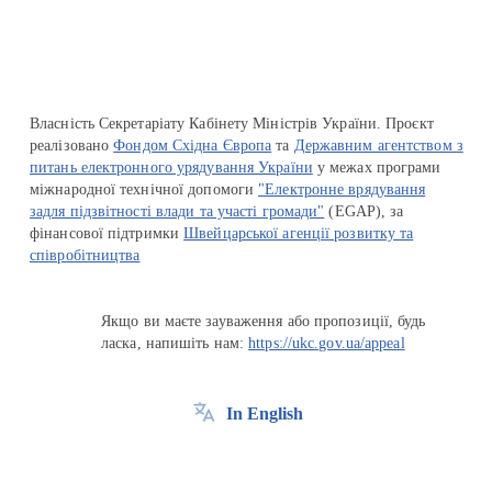
Власність Секретаріату Кабінету Міністрів України. Проєкт
реалізовано
Фондом Східна Європа
та
Державним агентством з
питань електронного урядування України
у межах програми
міжнародної технічної допомоги
"Електронне врядування
задля підзвітності влади та участі громади"
(EGAP), за
фінансової підтримки
Швейцарської агенції розвитку та
співробітництва
Якщо ви маєте зауваження або пропозиції, будь
ласка, напишіть нам:
https://ukc.gov.ua/appeal
In English