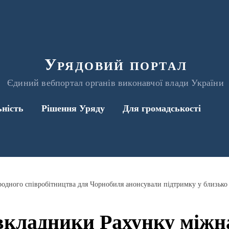
Урядовий портал
Єдиний вебпортал органів виконавчої влади України
ьність
Рішення Уряду
Для громадськості
одного співробітництва для Чорнобиля анонсували підтримку у близько
вкладники Рахунку міжн