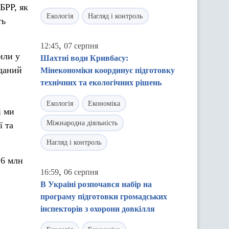
БРР, як
Екологія
Нагляд і контроль
ть
,
12:45
07 серпня
или у
Шахтні води Кривбасу:
оданий
Мінекономіки координує підготовку
технічних та екологічних рішень
Екологія
Економіка
і ми
Міжнародна діяльність
ї та
Нагляд і контроль
26 млн
,
16:59
06 серпня
В Україні розпочався набір на
програму підготовки громадських
інспекторів з охорони довкілля