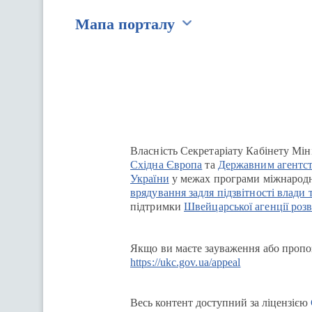
Мапа порталу
Перейти на сайт Ukraine.ua
Власність Секретаріату Кабінету Мін
Східна Європа
та
Державним агентст
України
у межах програми міжнародн
врядування задля підзвітності влади 
підтримки
Швейцарської агенції розв
Якщо ви маєте зауваження або пропоз
https://ukc.gov.ua/appeal
Весь контент доступний за ліцензією