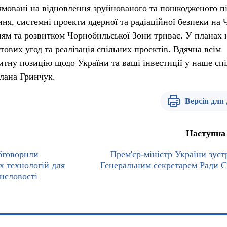
мовані на відновлення зруйнованого та пошкодженого пі
ння, системні проекти ядерної та радіаційної безпеки на
нням та розвитком Чорнобильської Зони триває. У планах 
тових угод та реалізація спільних проектів. Вдячна всім
итну позицію щодо України та ваші інвестиції у наше сп
тлана Гринчук.
Версія для
Наступна
бговорили
Прем'єр-міністр України зустр
х технологій для
Генеральним секретарем Ради 
исловості