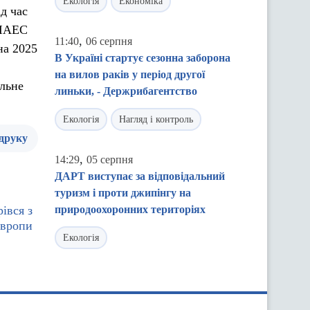
Екологія
Економіка
д час
 ЧАЕС
,
11:40
06 серпня
на 2025
В Україні стартує сезонна заборона
на вилов раків у період другої
ільне
линьки, - Держрибагентство
Екологія
Нагляд і контроль
 друку
,
14:29
05 серпня
ДАРТ виступає за відповідальний
туризм і проти джипінгу на
івся з
природоохоронних територіях
Європи
Екологія