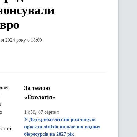
нонсували
євро
ня 2024 року о 18:00
вали
За темою
а
«Екологія»
ї
о
,
14:56
07 серпня
У Держрибагентстві розглянули
проєкти лімітів вилучення водних
інші.
біоресурсів на 2027 рік