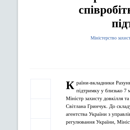
співробі
під
Міністерство захис
К
раїни-вкладники Рахун
підтримку у близько 7 
Міністр захисту довкілля та
Світлана Гринчук. До склад
агентства України з управл
регулювання України, Мініс