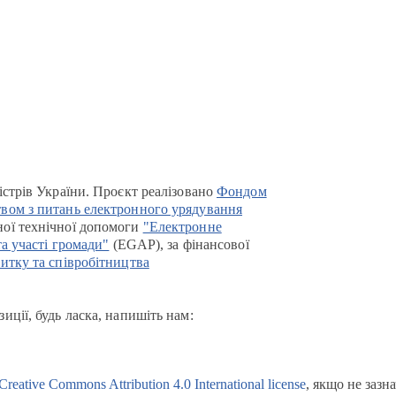
істрів України. Проєкт реалізовано
Фондом
вом з питань електронного урядування
ої технічної допомоги
"Електронне
та участі громади"
(EGAP), за фінансової
итку та співробітництва
иції, будь ласка, напишіть нам:
Creative Commons Attribution 4.0 International license
, якщо не зазн