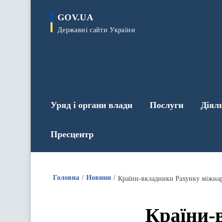
до
основного
GOV.UA
вмісту
Державні сайти України
Уряд і органи влади
Послуги
Діял
Пресцентр
Головна
Новини
Країни-вкладники Рахунку міжнар
Країни-