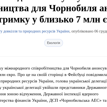
тництва для Чорнобиля а
тримку у близько 7 млн 
ту довкілля та природних ресурсів України
, опубліковано 06 груд
Екологія
ку міжнародного співробітництва для Чорнобиля анонсу
млн євро. Про це на своїй сторінці в Фейсбуці повідомил
 природних ресурсів України, голова української делегаці
у української делегації увійшли представники Державног
іння зоною відчуження, Державної інспекції ядерного
терства фінансів України, ДСП «Чорнобильська АЕС» та 