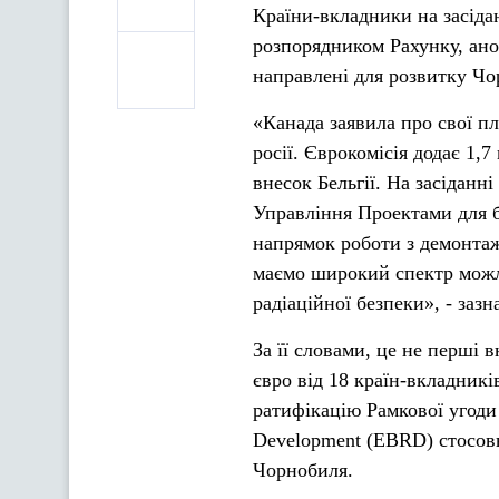
Країни-вкладники на засіда
розпорядником Рахунку, ано
направлені для розвитку Чо
«Канада заявила про свої п
росії. Єврокомісія додає 1,
внесок Бельгії. На засіданн
Управління Проектами для б
напрямок роботи з демонтаж
маємо широкий спектр можли
радіаційної безпеки», - заз
За її словами, це не перші 
євро від 18 країн-вкладникі
ратифікацію Рамкової угоди 
Development (EBRD) стосовн
Чорнобиля.