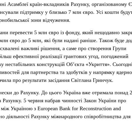
нні Асамблеї країн-вкладників Рахунку, організованому Є
нсували підтримку у близько 7 млн євро. Усі кошти буду
рнобильської зони відчуження.
лани перевести 5 млн євро із фонду, який нещодавно закр
7 млн євро до 5 млн, які були надані раніше. Також буде д
і схвалені важливі рішення, а саме про створення Групи
ільш ефективної реалізації грантових угод, погоджений
у нестабільних конструкцій Об’єкта «Укриття». Сьогодн
востей для партнерства та здобутків у напрямку ядерно
начила про результати засідання Світлана Гринчук.
внески до Рахунку. До цього Україна вже отримала понад 
в Рахунку. 5 червня набрав чинності Закон України про
між Україною з European Bank for Reconstruction and
о діяльності Рахунку міжнародного співробітництва для