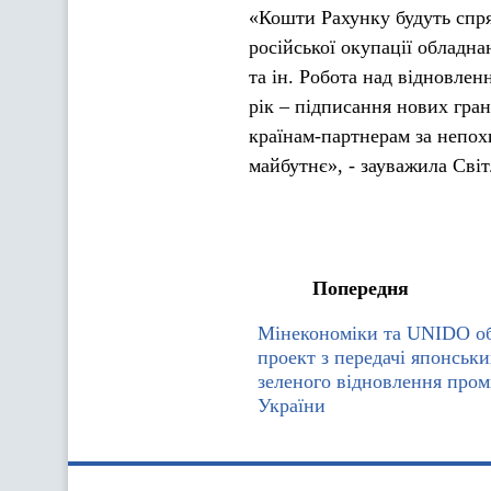
«Кошти Рахунку будуть спря
російської окупації обладна
та ін. Робота над відновле
рік – підписання нових гран
країнам-партнерам за непох
майбутнє», - зауважила Сві
Попередня
Мінекономіки та UNIDO о
проект з передачі японськи
зеленого відновлення пром
України