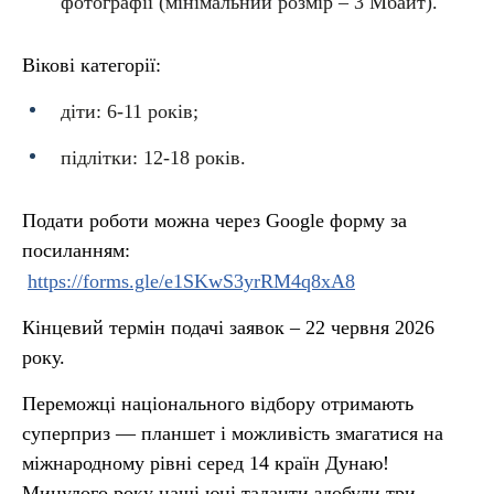
фотографії (мінімальний розмір – 3 Мбайт).
Вікові категорії:
діти: 6-11 років;
підлітки: 12-18 років.
Подати роботи можна через Google форму за
посиланням:
https://forms.gle/e1SKwS3yrRM4q8xA8
Кінцевий термін подачі заявок – 22 червня 2026
року.
Переможці національного відбору отримають
суперприз — планшет і можливість змагатися на
міжнародному рівні серед 14 країн Дунаю!
Минулого року наші юні таланти здобули три