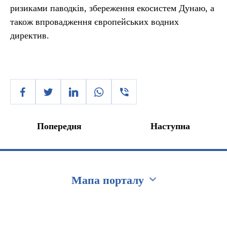
ризиками паводків, збереження екосистем Дунаю, а
також впровадження європейських водних
директив.
Попередня
Наступна
Мапа порталу
Перейти на сайт Ukraine.ua