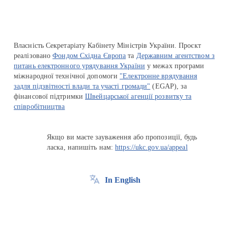
Власність Секретаріату Кабінету Міністрів України. Проєкт
реалізовано
Фондом Східна Європа
та
Державним агентством з
питань електронного урядування України
у межах програми
міжнародної технічної допомоги
"Електронне врядування
задля підзвітності влади та участі громади"
(EGAP), за
фінансової підтримки
Швейцарської агенції розвитку та
співробітництва
Якщо ви маєте зауваження або пропозиції, будь
ласка, напишіть нам:
https://ukc.gov.ua/appeal
In English