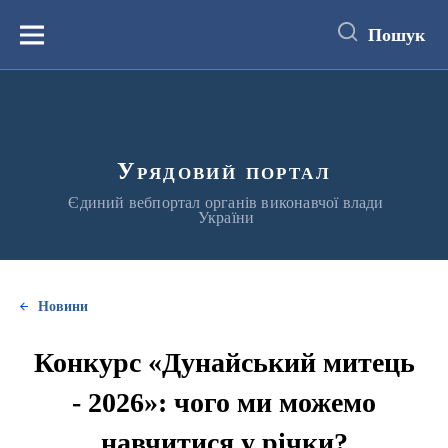
до
основного
Пошук
вмісту
Меню
Урядовий портал
Єдиний вебпортал органів виконавчої влади
України
Новини
Конкурс «Дунайський митець
- 2026»: чого ми можемо
навчитися у річки?